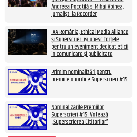
Andreea Pocotilă și Mihai Voinea,
jurnaliști la Recorder
IAA România, Ethical Media Alliance
și Superscrieri își unesc forțele
pentru un eveniment dedicat eticii
în comunicare și publicitate
Primim nominalizări pentru
premiile onorifice Superscrieri #15
Nominalizările Premiilor
Superscrieri #15. Votează
„Superscrierea Cititorilor”