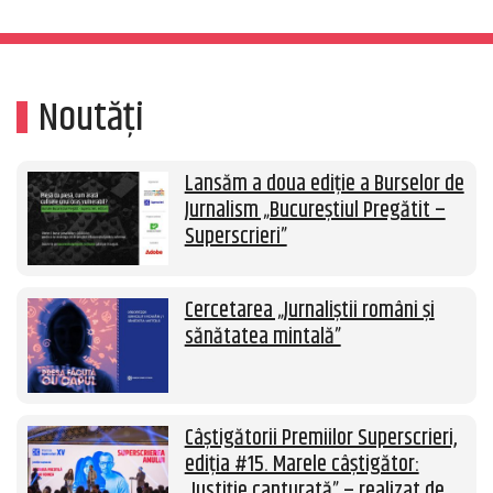
Noutăți
Lansăm a doua ediție a Burselor de
Jurnalism „Bucureștiul Pregătit –
Superscrieri”
Cercetarea „Jurnaliștii români și
sănătatea mintală”
Câștigătorii Premiilor Superscrieri,
ediția #15. Marele câștigător:
„Justiție capturată” – realizat de