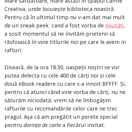
Mare sărbătoare, mare astăzi în spațiul Caffffe
Creativa, unde locuiește biblioteca noastră.
Pentru că în ultimul timp nu v-am dat mai mult
de un sneak peek cand a fost vorba de
noutăți
,
a sosit momentul să ne invităm prietenii să
răsfoiască în voie titlurile noi pe care le avem in
rafturi.
Diseară, de la ora 18:30, oaspeții noștri se vor
putea delecta cu cele 400 de cărți noi și cele
două eBook readere cu care s-a innoit BFFFF. Și,
pentru că atunci când vine vorba de cărți, nu ne
săturăm niciodată, vrem să ne îmbogățim
rafturile cu recomandările celor care ne trec
pragul. Așa că am pregătit un perete special
pentru
dorința de carte
a fiecărui invitat.