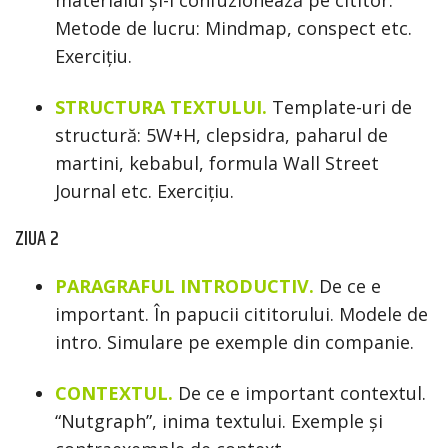
materialul și-l confuzionează pe cititor.
Metode de lucru: Mindmap, conspect etc.
Exercițiu.
STRUCTURA TEXTULUI.
Template-uri de
structură: 5W+H, clepsidra, paharul de
martini, kebabul, formula Wall Street
Journal etc. Exercițiu.
ZIUA 2
PARAGRAFUL INTRODUCTIV.
De ce e
important. În papucii cititorului. Modele de
intro. Simulare pe exemple din companie.
CONTEXTUL.
De ce e important contextul.
“Nutgraph”, inima textului. Exemple și