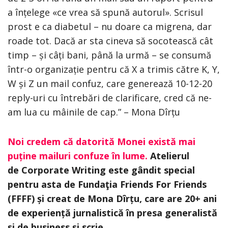
a înțelege «ce vrea să spună autorul». Scrisul
prost e ca diabetul – nu doare ca migrena, dar
roade tot. Dacă ar sta cineva să socotească cât
timp – și câți bani, până la urmă – se consumă
într-o organizație pentru că X a trimis către K, Y,
W și Z un mail confuz, care generează 10-12-20
reply-uri cu întrebări de clarificare, cred că ne-
am lua cu mâinile de cap.” – Mona Dîrțu
Noi credem că datorită Monei există mai
puține mailuri confuze în lume.
Atelierul
de Corporate Writing este gândit special
pentru asta de Fundaţia Friends For Friends
(FFFF) și creat de Mona Dîrțu, care are 20+ ani
de experiență jurnalistică în presa generalistă
și de business și scrie,