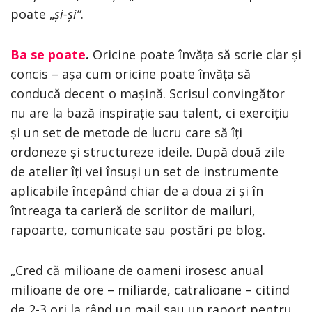
poate „
și-și”
.
Ba se poate
.
Oricine poate învăța să scrie clar și
concis – așa cum oricine poate învăța să
conducă decent o mașină. Scrisul convingător
nu are la bază inspirație sau talent, ci exercițiu
și un set de metode de lucru care să îți
ordoneze și structureze ideile. După două zile
de atelier îți vei însuși un set de instrumente
aplicabile începând chiar de a doua zi și în
întreaga ta carieră de scriitor de mailuri,
rapoarte, comunicate sau postări pe blog.
„Cred că milioane de oameni irosesc anual
milioane de ore – miliarde, catralioane – citind
de 2-3 ori la rând un mail sau un raport pentru