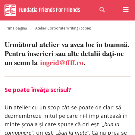
Prima pagină
»
Atelier Corporate Writing (copie)
Următorul atelier va avea loc în toamnă.
Pentru înscrieri sau alte detalii dați-ne
un semn la
ingrid@ffff.ro
.
Se poate învăța scrisul?
Un atelier cu un scop cât se poate de clar: să
dezmembreze mitul pe care ni-l implantează în
minte școala și care spune că ori ești „
bun la
compunere”
, ori ești „
bun la mate”
. Că nu prea se