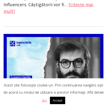
Influencers. Câștigătorii vor fi…
[citește mai
mult]
Acest site foloseşte cookie-uri. Prin continuarea navigării, eşti
de acord cu modul de utilizare a acestor informaţii. Află detalii
RO
aici
.
Accept