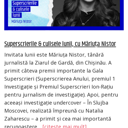
Superscrierile & culisele lunii, cu Măriuța Nistor
Invitata lunii este Măriuța Nistor, tânără
jurnalistă la Ziarul de Gardă, din Chișinău. A
primit câteva premii importante la Gala
Superscrieri (Superscrierea Anului, premiul 1
Investigație și Premiul Superscrieri Ion-Rațiu
pentru jurnalism de investigație). Apoi, pentru
aceeași investigație undercover – În Slujba
Moscovei, realizată împreună cu Natalia
Zaharescu – a primit și cea mai importantă
recunoaștere…
[citește mai mult]