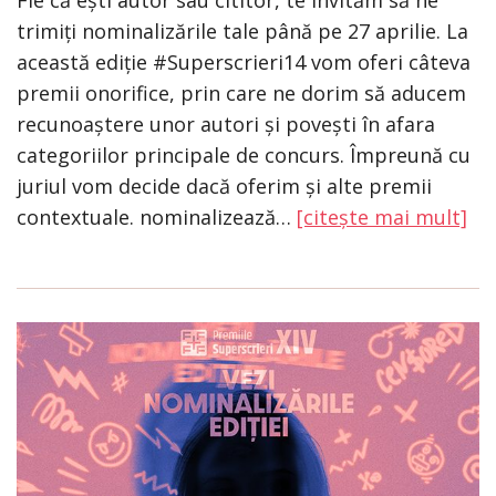
Fie că ești autor sau cititor, te invităm să ne
trimiți nominalizările tale până pe 27 aprilie. La
această ediție #Superscrieri14 vom oferi câteva
premii onorifice, prin care ne dorim să aducem
recunoaștere unor autori și povești în afara
categoriilor principale de concurs. Împreună cu
juriul vom decide dacă oferim și alte premii
contextuale. nominalizează…
[citește mai mult]