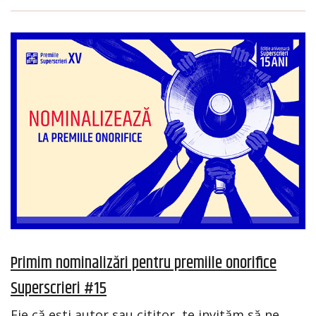
Primim nominalizări pentru premiile onorifice
Superscrieri #15
Fie că ești autor sau cititor, te invităm să ne