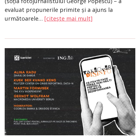
(soția fotojurnalistului George Popescu) – a
evaluat propunerile primite și a ajuns la
următoarele…
[citește mai mult]