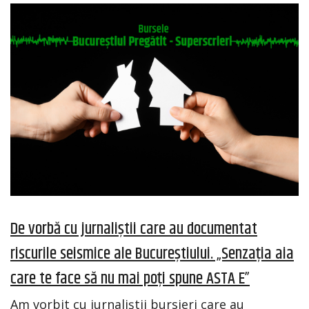
De vorbă cu jurnaliștii care au documentat
riscurile seismice ale Bucureștiului. „Senzația aia
care te face să nu mai poți spune ASTA E”
Am vorbit cu jurnaliștii bursieri care au