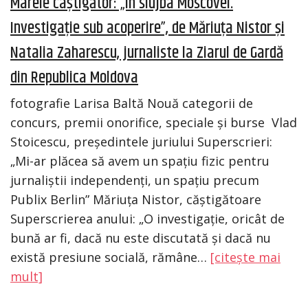
Marele câștigător: „În slujba Moscovei.
Investigație sub acoperire”, de Măriuța Nistor și
Natalia Zaharescu, jurnaliste la Ziarul de Gardă
din Republica Moldova
fotografie Larisa Baltă Nouă categorii de
concurs, premii onorifice, speciale și burse Vlad
Stoicescu, președintele juriului Superscrieri:
„Mi-ar plăcea să avem un spațiu fizic pentru
jurnaliștii independenți, un spațiu precum
Publix Berlin” Măriuța Nistor, căștigătoare
Superscrierea anului: „O investigație, oricât de
bună ar fi, dacă nu este discutată și dacă nu
există presiune socială, rămâne…
[citește mai
mult]