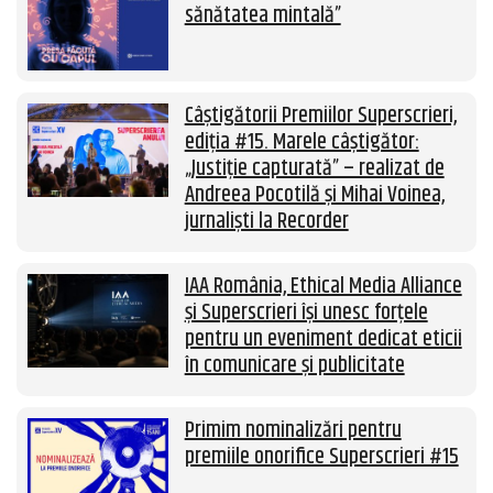
sănătatea mintală”
Câștigătorii Premiilor Superscrieri,
ediția #15. Marele câștigător:
„Justiție capturată” – realizat de
Andreea Pocotilă și Mihai Voinea,
jurnaliști la Recorder
IAA România, Ethical Media Alliance
și Superscrieri își unesc forțele
pentru un eveniment dedicat eticii
în comunicare și publicitate
Primim nominalizări pentru
premiile onorifice Superscrieri #15