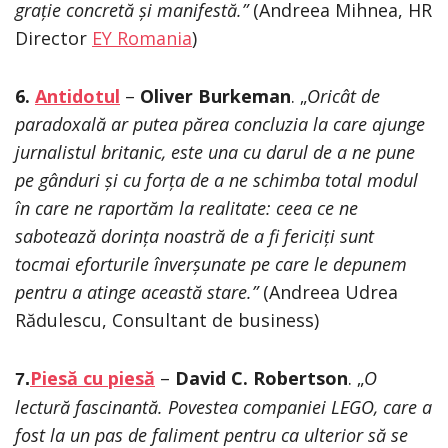
grație concretă și manifestă.”
(Andreea Mihnea, HR
Director
EY Romania
)
6.
Antidotul
–
Oliver Burkeman
. „
Oricât de
paradoxală ar putea părea concluzia la care ajunge
jurnalistul britanic, este una cu darul de a ne pune
pe gânduri și cu forța de a ne schimba total modul
în care ne raportăm la realitate: ceea ce ne
sabotează dorința noastră de a fi fericiți sunt
tocmai eforturile înverșunate pe care le depunem
pentru a atinge această stare.”
(Andreea Udrea
Rădulescu, Consultant de business)
Piesă cu piesă
–
David C. Robertson
. „
O
7.
lectură fascinantă. Povestea companiei LEGO, care a
fost la un pas de faliment pentru ca ulterior să se