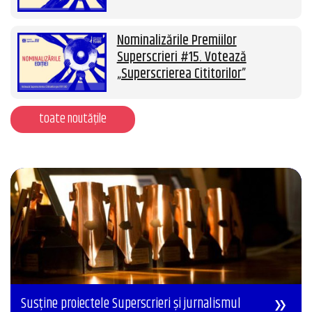
Nominalizările Premiilor
Superscrieri #15. Votează
„Superscrierea Cititorilor”
toate noutățile
Susține proiectele Superscrieri și jurnalismul