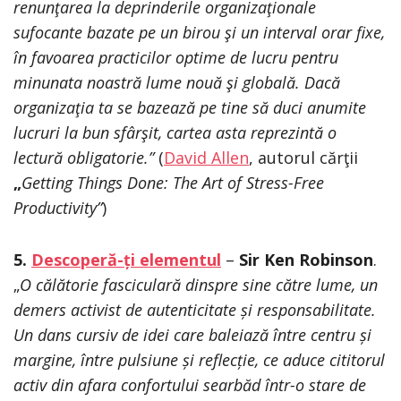
renunţarea la deprinderile organizaţionale
sufocante bazate pe un birou şi un interval orar fixe,
în favoarea practicilor optime de lucru pentru
minunata noastră lume nouă şi globală. Dacă
organizaţia ta se bazează pe tine să duci anumite
lucruri la bun sfârşit, cartea asta reprezintă o
lectură obligatorie.”
(
David Allen
,
autorul cărţii
„
Getting Things Done: The Art of Stress-Free
Productivity”
)
5.
Descoperă-ți elementul
–
Sir Ken Robinson
.
„
O călătorie fasciculară dinspre sine către lume, un
demers activist de autenticitate și responsabilitate.
Un dans cursiv de idei care baleiază între centru și
margine, între pulsiune și reflecție, ce aduce cititorul
activ din afara confortului searbăd într-o stare de