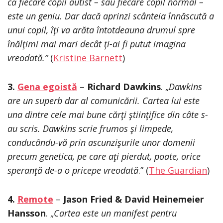
că fiecare copil autist – sau fiecare copil normal –
este un geniu. Dar dacă aprinzi scânteia înnăscută a
unui copil, îţi va arăta întotdeauna drumul spre
înălţimi mai mari decât ţi-ai fi putut imagina
vreodată.”
(
Kristine Barnett
)
3.
Gena egoistă
–
Richard Dawkins
. „
Dawkins
are un superb dar al comunicării. Cartea lui este
una dintre cele mai bune cărţi ştiinţifice din câte s-
au scris. Dawkins scrie frumos şi limpede,
conducându-vă prin ascunzişurile unor domenii
precum genetica, pe care aţi pierdut, poate, orice
speranţă de-a o pricepe vreodată
.” (
The Guardian
)
4.
Remote
–
Jason Fried & David Heinemeier
Hansson
. „
Cartea este un manifest pentru