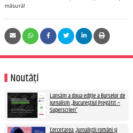
măsură!
Noutăți
Lansăm a doua ediție a Burselor de
Jurnalism „Bucureștiul Pregătit –
Superscrieri”
Cercetarea „Jurnaliștii români și