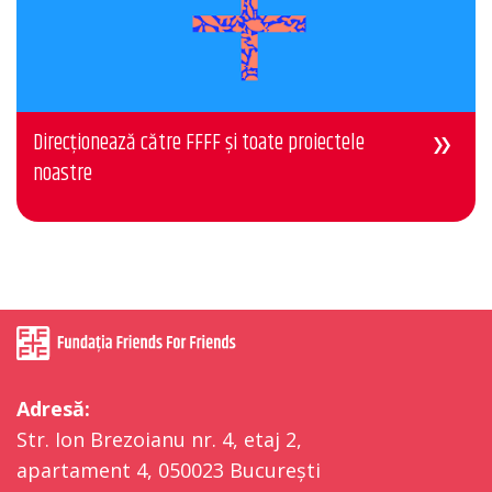
Direcționează către FFFF și toate proiectele
noastre
Adresă:
Str. Ion Brezoianu nr. 4, etaj 2,
apartament 4, 050023 București