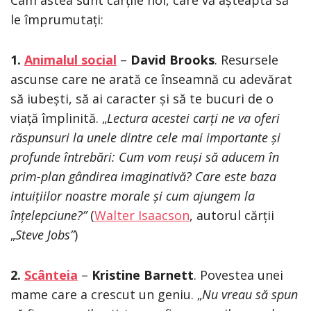
le împrumutați:
1.
Animalul social
–
David Brooks
. Resursele
ascunse care ne arată ce înseamnă cu adevărat
să iubești, să ai caracter și să te bucuri de o
viață împlinită. „
Lectura acestei carți ne va oferi
răspunsuri la unele dintre cele mai importante și
profunde întrebări:
Cum vom reuși să aducem în
prim-plan gândirea imaginativă? Care este baza
intuițiilor noastre morale și cum ajungem la
înțelepciune?”
(
Walter Isaacson
, autorul cărții
„
Steve Jobs”
)
2.
Scânteia
–
Kristine Barnett
. Povestea unei
mame care a crescut un geniu. „
Nu vreau să spun