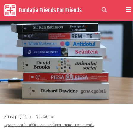
Prima pagină
»
Noutăți
»
Apariții noi în Biblioteca Fundației Friends For Friends