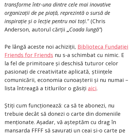
transforme într-una dintre cele mai inovative
organizații de pe piață, reprezintă o sursă de
inspirație și o lecție pentru noi toți.
” (Chris
Anderson, autorul cărții
„
Coada lungă”
)
Pe lângă aceste noi achiziții,
Biblioteca Fundației
Friends for Friends
nu s-a schimbat cu nimic. E
la fel de primitoare și deschisă tuturor celor
pasionați de creativitate aplicată, științele
comunicării, economia cunoașterii și nu numai –
lista întreagă a titlurilor o găsiți
a
ici
.
Știți cum funcționează: ca să te abonezi, nu
trebuie decât să donezi o carte din domeniile
menționate. Așadar, vă așteptăm cu drag în
mansarda FFFF să savurați un ceai și-o carte pe