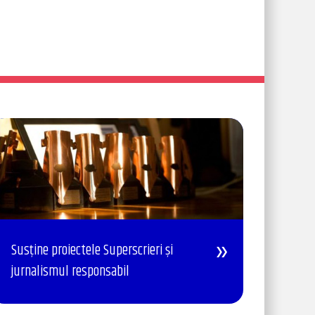
Susține proiectele Superscrieri și
jurnalismul responsabil