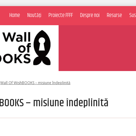
Home
Noutăți
Proiecte FFFF
Despre noi
Resurse
Sus
Wall Of WishBOOKS – misiune îndeplinită
hBOOKS – misiune îndeplinită