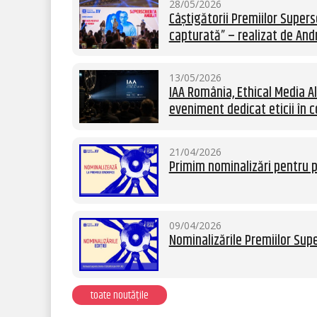
28/05/2026
Câștigătorii Premiilor Supersc
capturată” – realizat de Andr
13/05/2026
IAA România, Ethical Media Al
eveniment dedicat eticii în c
21/04/2026
Primim nominalizări pentru p
09/04/2026
Nominalizările Premiilor Supe
toate noutățile