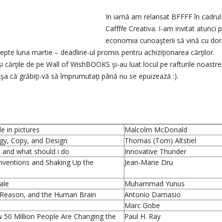
In iarnă am relansat BFFFF în cadrul
Caffffe Creativa. I-am invitat atunci 
economia cunoaşterii să vină cu dori
epte luna martie – deadline-ul promis pentru achiziţionarea cărţilor.
şi cărţile de pe Wall of WishBOOKS şi-au luat locul pe rafturile noastr
şa că grăbiţi-vă să împrumutaţi până nu se epuizează :).
e in pictures
Malcolm McDonald
egy, Copy, and Design
Thomas (Tom) Altstiel
and what should i do
Innovative Thunder
onventions and Shaking Up the
Jean-Marie Dru
ale
Muhammad Yunus
, Reason, and the Human Brain
Antonio Damasio
Marc Gobe
w 50 Million People Are Changing the
Paul H. Ray