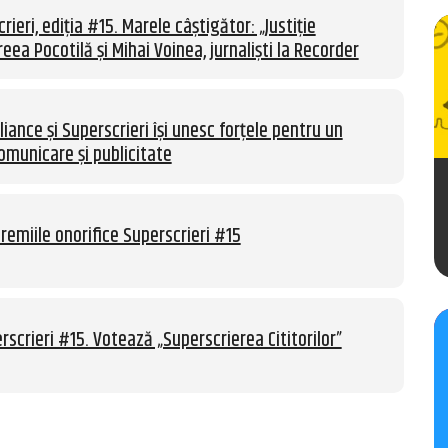
rieri, ediția #15. Marele câștigător: „Justiție
eea Pocotilă și Mihai Voinea, jurnaliști la Recorder
liance și Superscrieri își unesc forțele pentru un
omunicare și publicitate
remiile onorifice Superscrieri #15
rscrieri #15. Votează „Superscrierea Cititorilor”