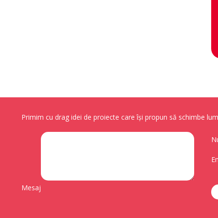
Primim cu drag idei de proiecte care își propun să schimbe lume
N
Em
Mesaj