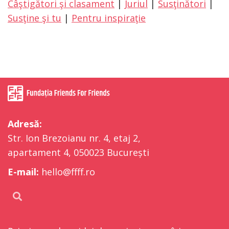
Câştigători şi clasament
|
Juriul
|
Susţinători
|
Susţine şi tu
|
Pentru inspiraţie
Adresă:
Str. Ion Brezoianu nr. 4, etaj 2,
apartament 4, 050023 București
E-mail:
hello@ffff.ro