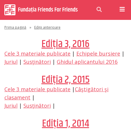
Prima pagină
»
Ediții anterioare
Ediţia 3, 2016
Cele 3 materiale publicate
|
Echipele bursiere
|
Juriul
|
Susţinători
|
Ghidul aplicantului 2016
Ediţia 2, 2015
Cele 3 materiale publicate
|
Câştigători şi
clasament
|
Juriul
|
Susţinători
|
Ediţia 1, 2014