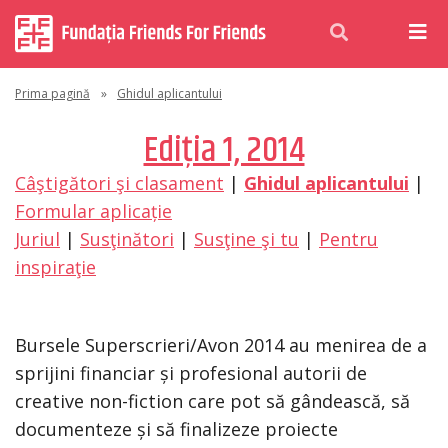
Prima pagină
»
Ghidul aplicantului
Ediţia 1, 2014
Câştigători şi clasament
|
Ghidul aplicantului
|
Formular aplicație
Juriul
|
Susţinători
|
Susţine şi tu
|
Pentru
inspiraţie
Bursele Superscrieri/Avon 2014 au menirea de a
sprijini financiar și profesional autorii de
creative non-fiction care pot să gândească, să
documenteze și să finalizeze proiecte