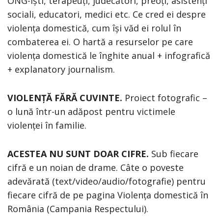
ONG-iști, terapeuți, judecători, preoți, asistenți
sociali, educatori, medici etc. Ce cred ei despre
violența domestică, cum își văd ei rolul în
combaterea ei. O hartă a resurselor pe care
violența domestică le înghite anual + infografică
+ explanatory journalism.
VIOLENȚĂ FĂRĂ CUVINTE.
Proiect fotografic –
o lună într-un adăpost pentru victimele
violenței în familie.
ACESTEA NU SUNT DOAR CIFRE.
Sub fiecare
cifră e un noian de drame. Câte o poveste
adevărată (text/video/audio/fotografie) pentru
fiecare cifră de pe pagina Violența domestică în
România (Campania Respectului).