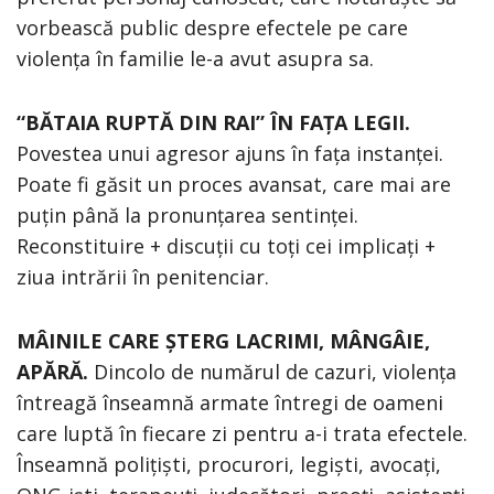
vorbească public despre efectele pe care
violența în familie le-a avut asupra sa.
“BĂTAIA RUPTĂ DIN RAI” ÎN FAȚA LEGII.
Povestea unui agresor ajuns în fața instanței.
Poate fi găsit un proces avansat, care mai are
puțin până la pronunțarea sentinței.
Reconstituire + discuții cu toți cei implicați +
ziua intrării în penitenciar.
MÂINILE CARE ȘTERG LACRIMI, MÂNGÂIE,
APĂRĂ.
Dincolo de numărul de cazuri, violența
întreagă înseamnă armate întregi de oameni
care luptă în fiecare zi pentru a-i trata efectele.
Înseamnă polițiști, procurori, legiști, avocați,