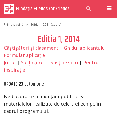
Prima pagină
»
Ediția 1, 2011 (copie)
Ediţia 1, 2014
Câştigători şi clasament
|
Ghidul aplicantului
|
Formular aplicație
Juriul
|
Susţinători
|
Susţine şi tu
|
Pentru
inspiraţie
UPDATE 23 octombrie
Ne bucurăm să anunțăm publicarea
materialelor realizate de cele trei echipe în
cadrul programului.