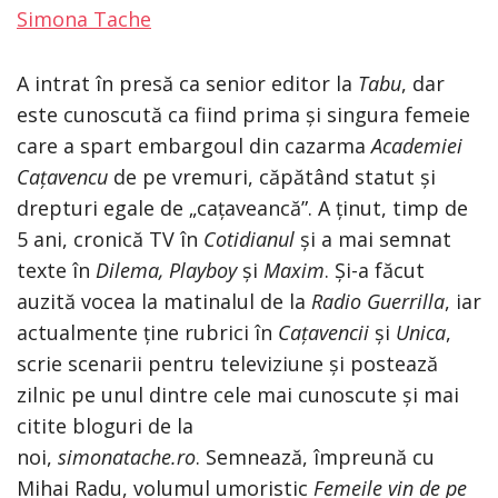
Simona Tache
A intrat în presă ca senior editor la
Tabu
, dar
este cunoscută ca fiind prima și singura femeie
care a spart embargoul din cazarma
Academiei
Cațavencu
de pe vremuri, căpătând statut și
drepturi egale de „cațaveancă”. A ținut, timp de
5 ani, cronică TV în
Cotidianul
și a mai semnat
texte în
Dilema, Playboy
și
Maxim
. Și-a făcut
auzită vocea la matinalul de la
Radio Guerrilla
, iar
actualmente ține rubrici în
Cațavencii
și
Unica
,
scrie scenarii pentru televiziune și postează
zilnic pe unul dintre cele mai cunoscute și mai
citite bloguri de la
noi,
simonatache.ro
. Semnează, împreună cu
Mihai Radu, volumul umoristic
Femeile vin de pe