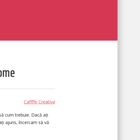
rome
Caffffe Creativa
să cum trebuie. Dacă ați
ați ajuns, încercam să vă