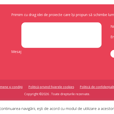
Primim cu drag idei de proiecte care își propun să schimbe lume
N
Em
Mesaj
mene și condiții
Politică privind fișierele cookies
Politică de confidențiali
Copyright ©2026 . Toate drepturile rezervate.
web development Juru.ro
continuarea navigării, eşti de acord cu modul de utilizare a acestor 