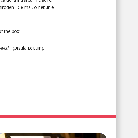
 mirodenii. Ce mai, o nebunie
of the box”.
vived.”
(Ursula LeGuin).