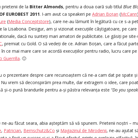
prietenii de la
Bitter Almonds
, pentru a doua oară sub titlul
Blue Bl
OF EUROBEST 2011
. I-am avut ca speakeri pe
Adrian Boțan
(
McCann
ure
(
Media Conceptstore
), care ne-au lămurit în legătură cu ce s-a pet
e la Lisabona. Desigur, am și vizionat execuțiile câștigatoare, pe car
ationale, dacă nu sunteți mari amatori de publicitate. Le găsiți pe site
C
, premiat cu Gold. O să vedeți de ce. Adrian Boțan, care a făcut parte
în ce mai mare care se acordă execuțiilor pentru radio, lucru care pe
o Guerrilla
. 🙂
u o prezentare despre care recunoaștem că ne-a cam dat pe spate și 
. Nu vrem să deconspirăm prea multe, dar extragem o idee, care poat
să și-o pună brandurile pentru a-și păstra relevanța este
“Do you spe
re ne-au făcut seara, abia așteptăm să vă spunem. Prietenii noștri – mae
e
,
Patrician
,
Bernschutz&Co
și
Magazinul de Mirodenii
, ne-au ajutat 
țeta a fost un succes și și-a făcut efectul, printr-o explozie olfactivă, în