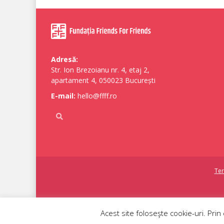
Adresă:
Str. Ion Brezoianu nr. 4, etaj 2,
apartament 4, 050023 București
E-mail:
hello@ffff.ro
Ter
Acest site foloseşte cookie-uri. Prin 