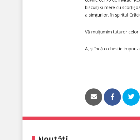
biscuiți și mere cu scorțișo
a simțurilor, în spiritul Crăc
Vă mulțumim tuturor celor c
A, și încă o chestie import