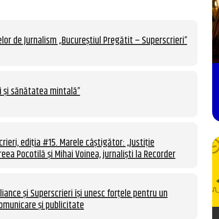
lor de Jurnalism „Bucureștiul Pregătit – Superscrieri”
i și sănătatea mintală”
rieri, ediția #15. Marele câștigător: „Justiție
eea Pocotilă și Mihai Voinea, jurnaliști la Recorder
liance și Superscrieri își unesc forțele pentru un
omunicare și publicitate