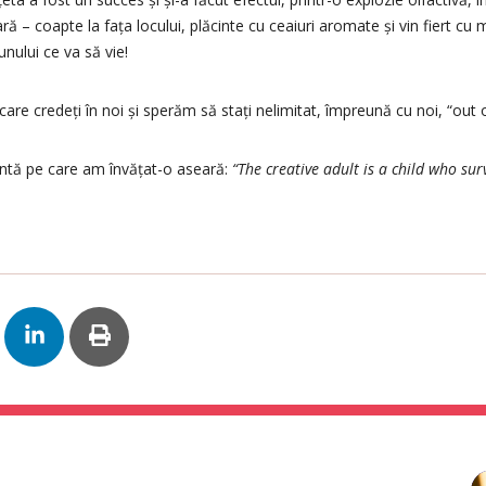
ară – coapte la fața locului, plăcinte cu ceaiuri aromate și vin fiert cu
iunului ce va să vie!
are credeți în noi și sperăm să stați nelimitat, împreună cu noi, “out 
antă pe care am învățat-o aseară:
“The creative adult is a child who sur