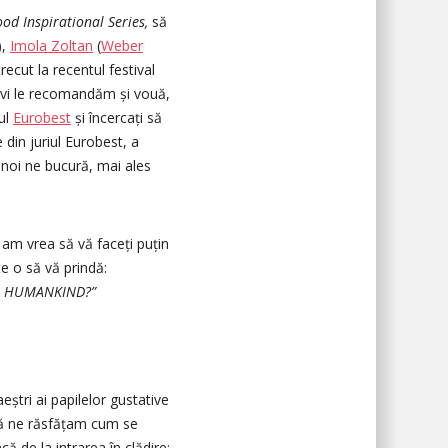
ood Inspirational Series,
să
),
Imola Zoltan
(
Weber
recut la recentul festival
e vi le recomandăm și vouă,
-ul
Eurobest
și încercați să
 din juriul Eurobest, a
 noi ne bucură, mai ales
am vrea să vă faceți puțin
e o să vă prindă:
ak HUMANKIND?”
ștri ai papilelor gustative
să ne răsfățam cum se
că de la intrarea în clădire: