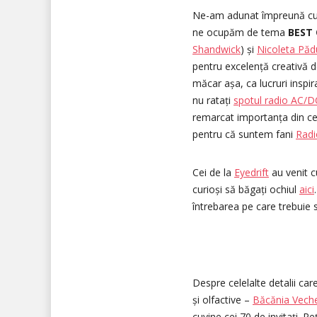
Ne-am adunat împreună cu 
ne ocupăm de tema
BEST 
Shandwick
) și
Nicoleta Păd
pentru excelență creativă d
măcar așa, ca lucruri inspir
nu ratați
spotul radio AC/D
remarcat importanța din ce 
pentru că suntem fani
Radi
Cei de la
Eyedrift
au venit c
curioși să băgați ochiul
aici
întrebarea pe care trebuie 
Despre celelalte detalii ca
și olfactive –
Băcănia Vech
cuvine cei 70 de invitați. Re