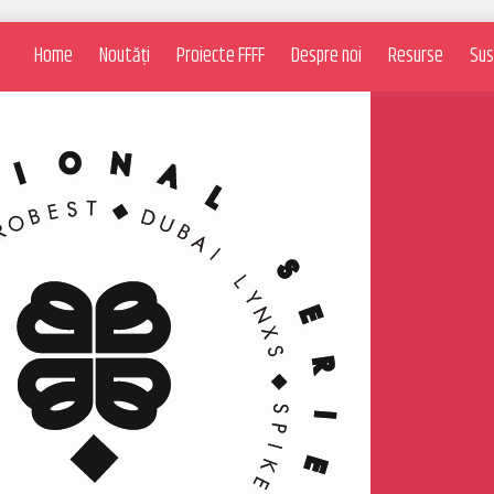
Home
Noutăți
Proiecte FFFF
Despre noi
Resurse
Sus