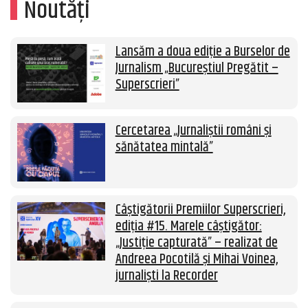
Noutăți
Lansăm a doua ediție a Burselor de
Jurnalism „Bucureștiul Pregătit –
Superscrieri”
Cercetarea „Jurnaliștii români și
sănătatea mintală”
Câștigătorii Premiilor Superscrieri,
ediția #15. Marele câștigător:
„Justiție capturată” – realizat de
Andreea Pocotilă și Mihai Voinea,
jurnaliști la Recorder