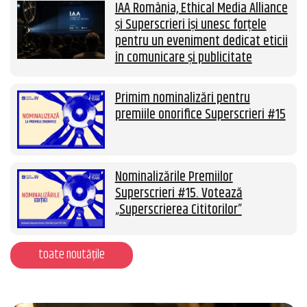
IAA România, Ethical Media Alliance
și Superscrieri își unesc forțele
pentru un eveniment dedicat eticii
în comunicare și publicitate
Primim nominalizări pentru
premiile onorifice Superscrieri #15
Nominalizările Premiilor
Superscrieri #15. Votează
„Superscrierea Cititorilor”
toate noutățile