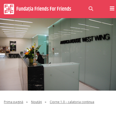
Prima pagină
»
Noutăți
»
Ciorne 1.0 – calatoria continua