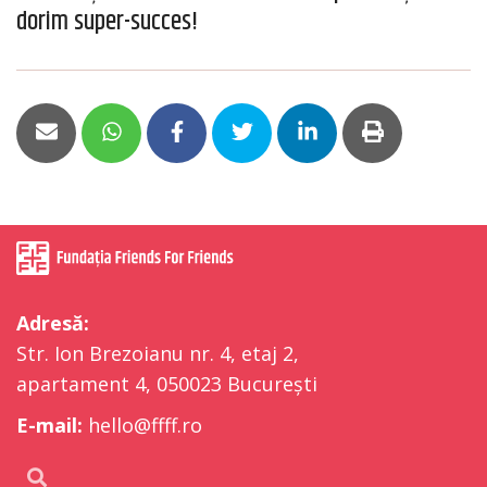
dorim super-succes!
Adresă:
Str. Ion Brezoianu nr. 4, etaj 2,
apartament 4, 050023 București
E-mail:
hello@ffff.ro