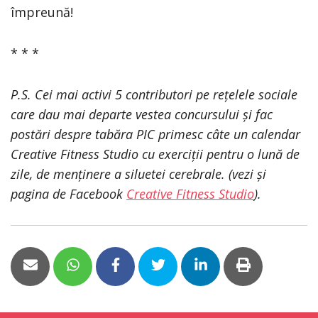
împreună!
* * *
P.S. Cei mai activi 5 contributori pe re
ț
elele sociale
care dau mai departe vestea concursului și fac
post
ă
ri despre tab
ă
ra PIC primesc
câte un calendar
Creative Fitness Studio cu exerciții pentru o lună de
zile, de menținere a siluetei cerebrale. (vezi
ș
i
pagina de Facebook
Creative Fitness Studio
).