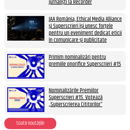
jurnaliști la Recorder
IAA România, Ethical Media Alliance
și Superscrieri își unesc forțele
pentru un eveniment dedicat eticii
în comunicare și publicitate
Primim nominalizări pentru
premiile onorifice Superscrieri #15
Nominalizările Premiilor
Superscrieri #15. Votează
„Superscrierea Cititorilor”
toate noutățile