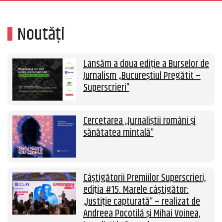
Noutăți
Lansăm a doua ediție a Burselor de
Jurnalism „Bucureștiul Pregătit –
Superscrieri”
Cercetarea „Jurnaliștii români și
sănătatea mintală”
Câștigătorii Premiilor Superscrieri,
ediția #15. Marele câștigător:
„Justiție capturată” – realizat de
Andreea Pocotilă și Mihai Voinea,