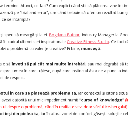
se termine. Atunci, ce faci? Cum explici când știi că plăcerea vine în t
 bazează pe ”trial and error”, dar când trebuie să oferi un rezultat bun 
, ce se întâmplă?
 și speri să meargă și la ei.
Bogdana Butnar
, Industry Manager la Go
 în cadrul ultimei seri inspiraționale
Creative Fitness Studio
. Ce faci c
zolvi o problemă cu valențe creative? Ei bine,
muncești.
ea e să
înveți să pui cât mai multe întrebări
, sau mai degrabă să te 
despre lumea în care trăiesc, după care instinctul ăsta de a pune la în
ei de respect.
extul în care se plasează problema ta
, iar contextul și istoria situa
ai aveai datorită unui mic impediment numit
”curse of knowledge”
(
i totul despre o problemă, când în realitate vezi doar vârful ice-bergului)
nci
ieși din pielea ta
, iar în afara zonei de confort găsești soluțiile ce