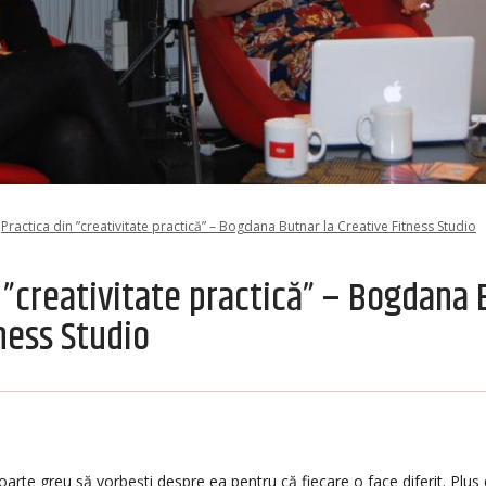
Practica din ”creativitate practică” – Bogdana Butnar la Creative Fitness Studio
 ”creativitate practică” – Bogdana 
ness Studio
foarte greu să vorbești despre ea pentru că fiecare o face diferit. Plus