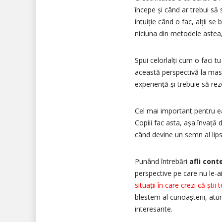
începe și când ar trebui să 
intuiție când o fac, alții se
niciuna din metodele astea
Spui celorlalți cum o faci tu
această perspectivă la masă
experiență și trebuie să re
Cel mai important pentru 
Copiii fac asta, așa învață 
când devine un semn al lips
Punând întrebări
afli cont
perspective pe care nu le-
situații în care crezi că ști
blestem al cunoașterii, atu
interesante.