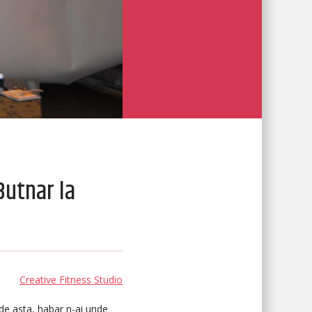
Butnar la
Creative Fitness Studio
 de asta, habar n-ai unde