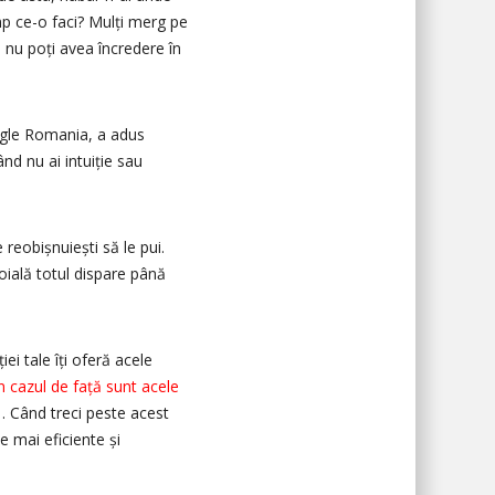
imp ce-o faci? Mulți merg pe
și nu poți avea încredere în
ogle Romania, a adus
ând nu ai intuiție sau
reobișnuiești să le pui.
doială totul dispare până
ției tale îți oferă acele
în cazul de față sunt acele
. Când treci peste acest
le mai eficiente și