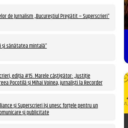
lor de Jurnalism „Bucureștiul Pregătit – Superscrieri”
i și sănătatea mintală”
rieri, ediția #15. Marele câștigător: „Justiție
eea Pocotilă și Mihai Voinea, jurnaliști la Recorder
liance și Superscrieri își unesc forțele pentru un
omunicare și publicitate