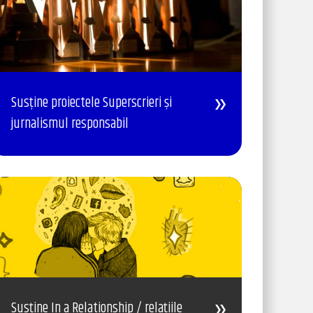
Susține proiectele Superscrieri și
jurnalismul responsabil
Susține In a Relationship / relațiile