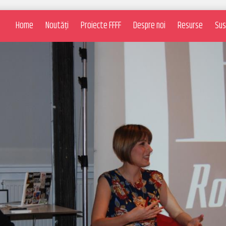
Home
Noutăți
Proiecte FFFF
Despre noi
Resurse
Sus