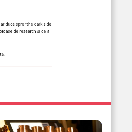
iar duce spre ”the dark side
evoioase de research și de a
tă.