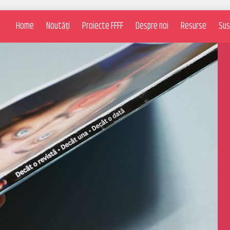
Home
Noutăți
Proiecte FFFF
Despre noi
Resurse
Sus