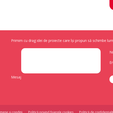
Primim cu drag idei de proiecte care își propun să schimbe lume
N
Em
Mesaj
mene și condiții
Politică privind fișierele cookies
Politică de confidențiali