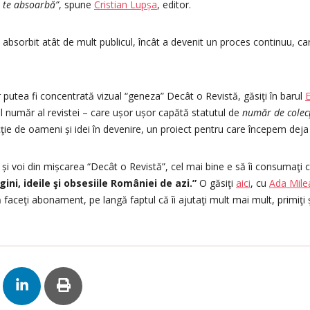
ă te absoarbă”
, spune
Cristian Lupșa
, editor.
 absorbit atât de mult publicul, încât a devenit un proces continuu, care 
 putea fi concentrată vizual “geneza” Decât o Revistă, găsiţi în barul
E
l număr al revistei – care ușor ușor capătă statutul de
număr de colec
ţie de oameni și idei în devenire, un proiect pentru care începem deja
e și voi din mișcarea “Decât o Revistă”, cel mai bine e să îi consumaţi c
gini, ideile şi obsesiile României de azi.”
O găsiţi
aici
, cu
Ada Mile
 faceţi abonament, pe langă faptul că îi ajutaţi mult mai mult, primiţi 