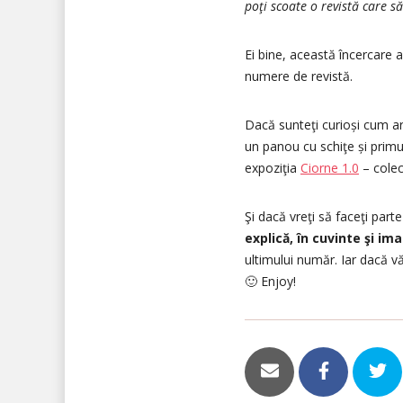
poţi scoate o revistă care s
Ei bine, această încercare a
numere de revistă.
Dacă sunteţi curioși cum ar
un panou cu schiţe și primu
expoziţia
Ciorne 1.0
– colec
Şi dacă vreţi să faceţi part
explică, în cuvinte şi ima
ultimului număr. Iar dacă vă
🙂 Enjoy!