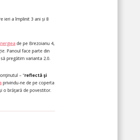
ieri a împlinit 3 ani și 8
nergiea
de pe Brezoianu 4,
ţie
. Panoul face parte din
 să pregătim varianta 2.0.
onţinutul – “
reflectă şi
a
privindu-ne de pe coperta
și o brăţară de povestitor.