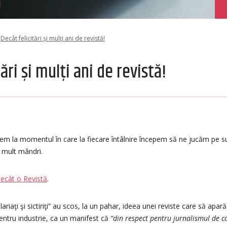
Decât felicitări și mulţi ani de revistă!
ări și mulţi ani de revistă!
ngem la momentul în care la fiecare întâlnire începem să ne jucăm pe su
i mult mândri.
ecât o Revistă
.
ariaţi şi sictiriţi” au scos, la un pahar, ideea unei reviste care să apa
entru industrie, ca un manifest că
“din respect pentru jurnalismul de ca