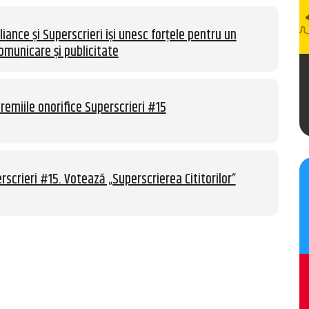
liance și Superscrieri își unesc forțele pentru un
omunicare și publicitate
remiile onorifice Superscrieri #15
rscrieri #15. Votează „Superscrierea Cititorilor”