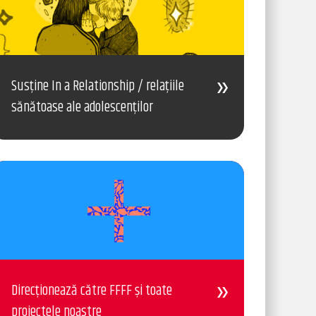
Susține In a Relationship / relațiile
sănătoase ale adolescenților
Direcționează către FFFF și toate
proiectele noastre