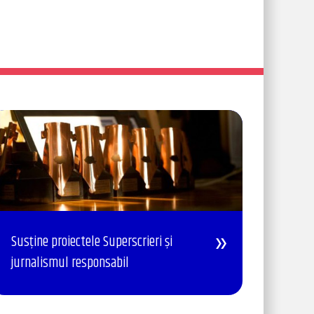
Susține proiectele Superscrieri și
jurnalismul responsabil