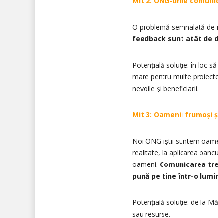
Mit 2: ONG-urile comuni
O problemă semnalată de m
feedback sunt atât de d
Potențială soluție: în loc s
mare pentru multe proiecte 
nevoile și beneficiarii.
Mit 3: Oamenii frumoși și
Noi ONG-iștii suntem oamen
realitate, la aplicarea banc
oameni.
Comunicarea treb
pună pe tine într-o lumi
Potențială soluție: de la M
sau resurse.