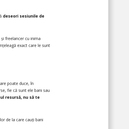
că
deseori sesiunile de
 și freelancer cu inima
înțeleagă exact care le sunt
are poate duce, în
rse, fie că sunt ele bani sau
l resursă, nu să te
or de la care cauți bani