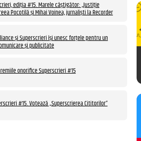
rieri, ediția #15. Marele câștigător: „Justiție
eea Pocotilă și Mihai Voinea, jurnaliști la Recorder
liance și Superscrieri își unesc forțele pentru un
omunicare și publicitate
remiile onorifice Superscrieri #15
rscrieri #15. Votează „Superscrierea Cititorilor”