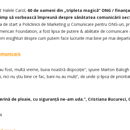
at Halele Carol,
60 de oameni din „tripleta magică” ONG / finanța
 timp să vorbească împreună despre sănătatea comunicării sec
de start a Policlinicii de Marketing și Comunicare pentru ONG-uri, pr
erican Foundation, a fost lipsa de putere & abilitate de comunicare a
egem insighturi despre cum putem face lucrurile mai bine pe mai depart
comunicare
 fost, multă vreme, buna noastră dispoziție”, spune Marton Balogh de
, nici nu știu bine ce fac, bani nu au mulți”, de unde și lipsa de priori
lerină de ploaie, cu siguranță ne-am uda.”, Cristiana Bucureci, 
4