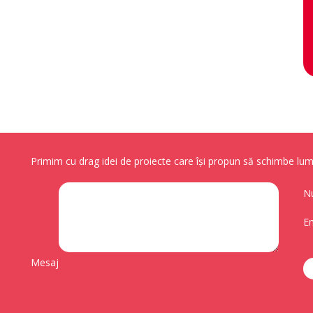
Primim cu drag idei de proiecte care își propun să schimbe lume
N
Em
Mesaj