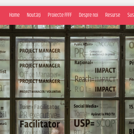
Home
Noutăți
Proiecte FFFF
Despre noi
Resurse
Sus