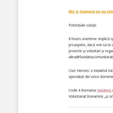
Mit 4: Oamenii nu au tim
Potențiale soluții:
8 hours overtime: implică sp
proaspete, dacă vrei să te 
proiecte și voluntari și org
alina@fundatiacomunitarabu
Civic Heroes: o inițiativă nă
specialiști din orice domen
Code 4 Romania:
inițiativă
Voluntariat înseamnă „și om