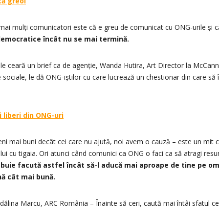
că greoi
ai mulți comunicatori este că e greu de comunicat cu ONG-urile și 
emocratice încât nu se mai termină.
ă le ceară un brief ca de agenție, Wanda Hutira, Art Director la McCann
sociale, le dă ONG-iștilor cu care lucrează un chestionar din care să 
 liberi din ONG-uri
i mai buni decât cei care nu ajută, noi avem o cauză – este un mit c
ului cu tigaia. Ori atunci când comunici ca ONG o faci ca să atragi resu
uie facută astfel încât să-l aducă mai aproape de tine pe omu
nă cât mai bună.
ădălina Marcu, ARC România – Înainte să ceri, caută mai întâi sfatul cel