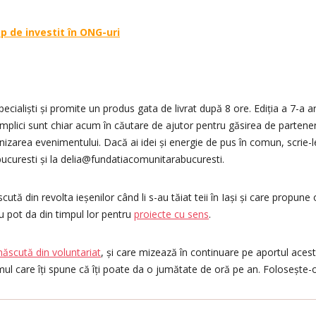
p de investit în ONG-uri
ecialiști și promite un produs gata de livrat după 8 ore. Ediția a 7-a a
implici sunt chiar acum în căutare de ajutor pentru găsirea de parteneri
anizarea evenimentului. Dacă ai idei și energie de pus în comun, scrie-l
curesti și la delia@fundatiacomunitarabucuresti.
scută din revolta ieșenilor când li s-au tăiat teii în Iași și care propune 
iu pot da din timpul lor pentru
proiecte cu sens
.
 născută din voluntariat
, și care mizează în continuare pe aportul acest
ul care îți spune că îți poate da o jumătate de oră pe an. Folosește