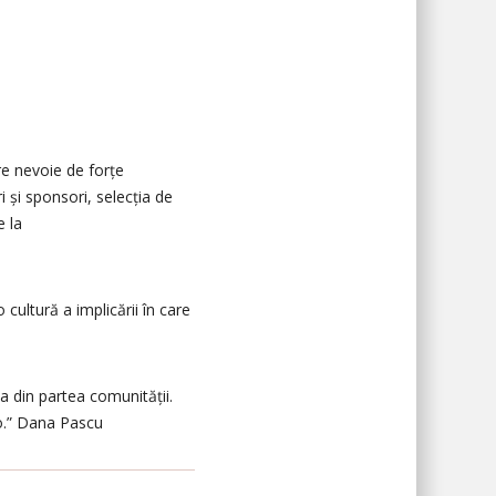
re nevoie de forțe
 și sponsori, selecția de
e la
o cultură a implicării în care
a din partea comunității.
-o.” Dana Pascu