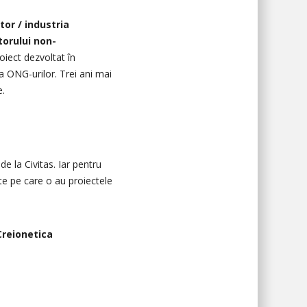
tor / industria
torului non-
oiect dezvoltat în
 ONG-urilor. Trei ani mai
e.
 la Civitas. Iar pentru
tate pe care o au proiectele
Creionetica