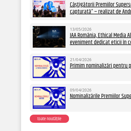
Câștigătorii Premiilor Supersc
capturată” – realizat de Andr
13/05/2026
IAA România, Ethical Media Al
eveniment dedicat eticii în c
21/04/2026
Primim nominalizări pentru p
09/04/2026
Nominalizările Premiilor Supe
toate noutățile