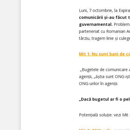
Luni, 7 octombrie, la Expir
comunicării și-au făcut
guvernamental.
Problema 
parteneriat cu Romanian Am
târziu, tragem linie și cul
Mit 1: Nu sunt bani de 
„Bugetele de comunicare au
agenții, „ăștia sunt ONG-iști
ONG-urilor în agenții.
„Dacă bugetul ar fi o pe
Potențială soluție: vezi Mit 