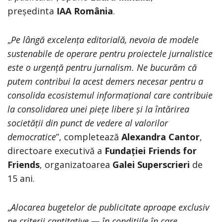
președinta
IAA România
.
„
Pe lângă excelența editorială, nevoia de modele
sustenabile de operare pentru proiectele jurnalistice
este o urgență pentru jurnalism. Ne bucurăm că
putem contribui la acest demers necesar pentru a
consolida ecosistemul informațional care contribuie
la consolidarea unei piețe libere și la întărirea
societății din punct de vedere al valorilor
democratice
”, completează
Alexandra Cantor
,
directoare executivă a
Fundației Friends for
Friends
, organizatoarea
Galei Superscrieri
de
15 ani.
„
Alocarea bugetelor de publicitate aproape exclusiv
pe criterii cantitative — în condițiile în care