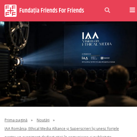
Prima pagină
»
Noutăți
»
IAA România, Ethical Media Alliance și Superscrieri își unesc forțele