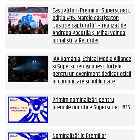
Câștigătorii Premiilor Superscrieri,
ediția #15. Marele câștigător:
„Justiție capturată” – realizat de
Andreea Pocotilă și Mihai Voinea,
jurnaliști la Recorder
IAA România, Ethical Media Alliance
și Superscrieri își unesc forțele
pentru un eveniment dedicat eticii
în comunicare și publicitate
Primim nominalizări pentru
premiile onorifice Superscrieri #15
Nominalizările Premiilor