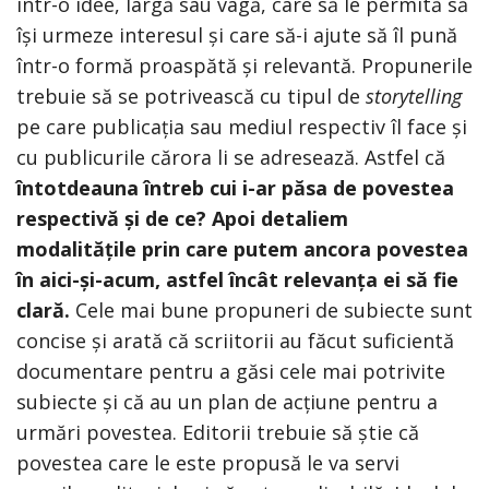
într-o idee, largă sau vagă, care să le permită să
își urmeze interesul și care să-i ajute să îl pună
într-o formă proaspătă și relevantă. Propunerile
trebuie să se potrivească cu tipul de
storytelling
pe care publicația sau mediul respectiv îl face și
cu publicurile cărora li se adresează. Astfel că
întotdeauna întreb cui i-ar păsa de povestea
respectivă și de ce? Apoi detaliem
modalitățile prin care putem ancora povestea
în aici-și-acum, astfel încât relevanța ei să fie
clară.
Cele mai bune propuneri de subiecte sunt
concise și arată că scriitorii au făcut suficientă
documentare pentru a găsi cele mai potrivite
subiecte și că au un plan de acțiune pentru a
urmări povestea. Editorii trebuie să știe că
povestea care le este propusă le va servi