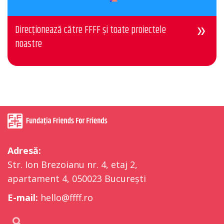
Direcționează către FFFF și toate proiectele
noastre
Adresă:
Str. Ion Brezoianu nr. 4, etaj 2,
apartament 4, 050023 București
E-mail:
hello@ffff.ro