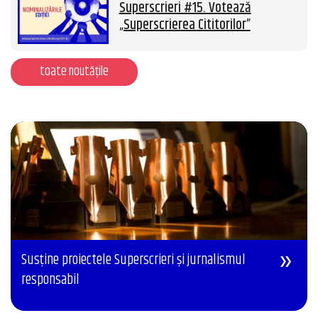
Superscrieri #15. Votează
„Superscrierea Cititorilor”
toate noutățile
Susține proiectele Superscrieri și jurnalismul
responsabil