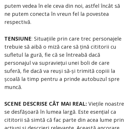
putem vedea în ele ceva din noi, astfel încât să
ne putem conecta în vreun fel la povestea
respectivă.
TENSIUNE
: Situațiile prin care trec personajele
trebuie să aibă o miză care să țină cititorii cu
sufletul la gură, fie că se întreabă dacă
personajul va supraviețui unei boli de care
suferă, fie dacă va reuși să-și trimită copiii la
școală la timp pentru a prinde autobuzul spre
muncă.
SCENE DESCRISE CÂT MAI REAL:
Viețile noastre
se desfășoară în lumea largă. Este esențial ca
cititorii să simtă că fac parte din acea lume prin
acțiuni și descrieri relevante. Această ancorare