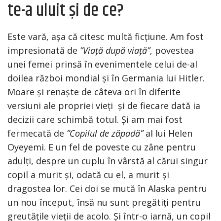
te-a uluit și de ce?
Este vară, așa că citesc multă ficțiune. Am fost
impresionată de
”Viață după viață”
, povestea
unei femei prinsă în evenimentele celui de-al
doilea război mondial și în Germania lui Hitler.
Moare și renaște de câteva ori în diferite
versiuni ale propriei vieți și de fiecare dată ia
decizii care schimbă totul. Și am mai fost
fermecată de
”Copilul de zăpadă”
al lui Helen
Oyeyemi. E un fel de poveste cu zâne pentru
adulți, despre un cuplu în vârstă al cărui singur
copil a murit și, odată cu el, a murit și
dragostea lor. Cei doi se mută în Alaska pentru
un nou început, însă nu sunt pregătiți pentru
greutățile vieții de acolo. Și într-o iarnă, un copil