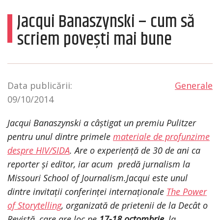
Jacqui Banaszynski – cum să
scriem povești mai bune
Data publicării:
Generale
09/10/2014
Jacqui Banaszynski a câștigat un premiu Pulitzer
pentru unul dintre primele
materiale de profunzime
despre HIV/SIDA
. Are o experiență de 30 de ani ca
reporter și editor, iar acum predă jurnalism la
Missouri School of Journalism.Jacqui este unul
dintre invitații conferinței internaționale
The Power
of Storytelling
, organizată de prietenii de la Decât o
Revistă, care are loc pe
17-18 octombrie
, la