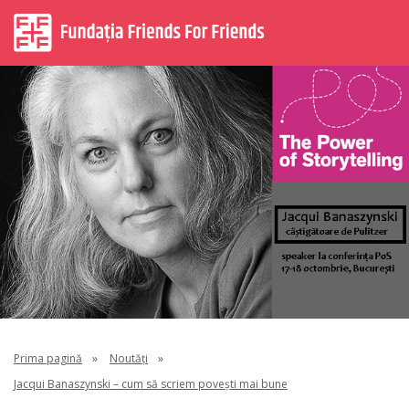
Prima pagină
»
Noutăți
»
Jacqui Banaszynski – cum să scriem povești mai bune