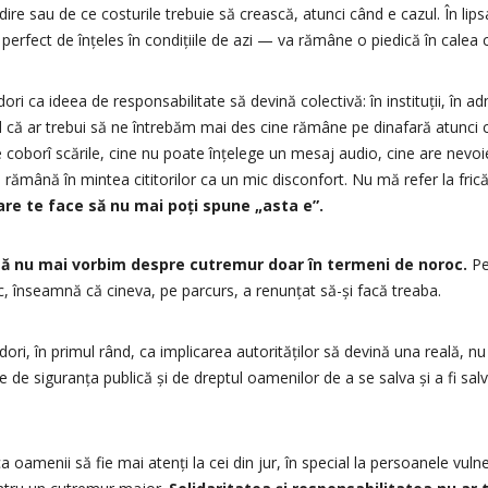
dire sau de ce costurile trebuie să crească, atunci când e cazul. În lip
erfect de înțeles în condițiile de azi — va rămâne o piedică în calea c
ori ca ideea de responsabilitate să devină colectivă: în instituții, în adm
red că ar trebui să ne întrebăm mai des cine rămâne pe dinafară atunci
coborî scările, cine nu poate înțelege un mesaj audio, cine are nevoie
 rămână în mintea cititorilor ca un mic disconfort. Nu mă refer la frică
are te face să nu mai poți spune „asta e”.
să nu mai vorbim despre cutremur doar în termeni de noroc.
Pe
c, înseamnă că cineva, pe parcurs, a renunțat să-și facă treaba.
ori, în primul rând, ca implicarea autorităților să devină una reală, n
 de siguranța publică și de dreptul oamenilor de a se salva și a fi sal
a oamenii să fie mai atenți la cei din jur, în special la persoanele vulne