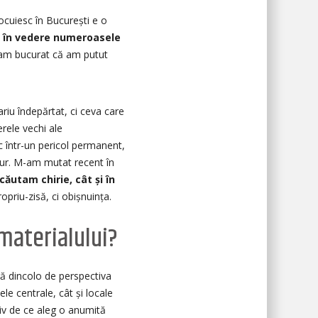
ocuiesc în București e o
nd în vedere numeroasele
-am bucurat că am putut
iu îndepărtat, ci ceva care
erele vechi ale
sc într-un pericol permanent,
emur. M-am mutat recent în
ăutam chirie, cât și în
opriu-zisă, ci obișnuința.
 materialului?
ă dincolo de perspectiva
le centrale, cât și locale
siv de ce aleg o anumită