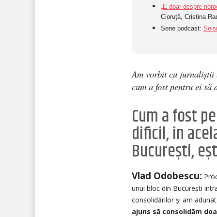
„E doar despre noro
Cioruță, Cristina R
Serie podcast:
Sei
Am vorbit cu jurnaliștii
cum a fost pentru ei să
Cum a fost pe
dificil, în ac
București, eșt
Vlad Odobescu:
Proc
unui bloc din București int
consolidărilor și am adunat
ajuns să consolidăm doar