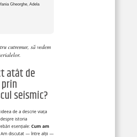
efania Gheorghe, Adela
entru cutremur, să vedem
terialelor.
t atât de
 prin
iscul seismic?
ideea de a descrie viața
despre istoria
rebări esențiale:
Cum am
Am discutat — între alții —