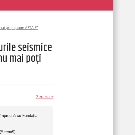
 mai poți spune ASTA E”
urile seismice
 nu mai poți
Generale
t împreună cu Fundația
 (Scena9)