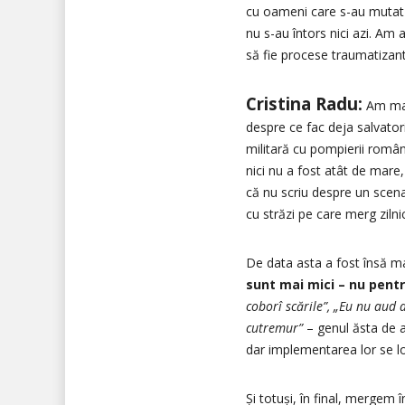
cu oameni care s-au mutat 
nu s-au întors nici azi. Am a
să fie procese traumatizan
Cristina Radu:
Am mai 
despre ce fac deja salvator
militară cu pompierii româ
nici nu a fost atât de mare, 
că nu scriu despre un scenar
cu străzi pe care merg zilni
De data asta a fost însă mai
sunt mai mici – nu pentru
coborî scările”, „Eu nu aud
cutremur”
– genul ăsta de af
dar implementarea lor se lo
Și totuși, în final, mergem 