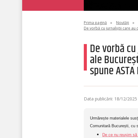
Prima pagină
»
Noutăți
»
De vorbă cu jurnaliștii care au
De vorbă cu 
ale Bucureșt
spune ASTA 
Data publicării: 18/12/2025
Urmărește materialele susț
Comunitară București, cu s
De ce nu reușim să 