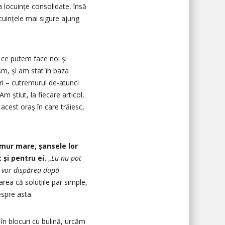
 locuințe consolidate, însă
locuințele mai sigure ajung
 ce putem face noi și
sm, și am stat în baza
i – cutremurul de-atunci
m știut, la fiecare articol,
acest oraș în care trăiesc,
emur mare, șansele lor
 și pentru ei.
„
Eu nu pot
e vor dispărea după
rea că soluțiile par simple,
espre asta.
 în blocuri cu bulină, urcăm