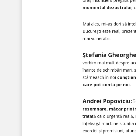
oraș insuficient pregătit p
momentul dezastrului
, 
Mai ales, mi-aș dori să înț
București este real, prezent
mai vulnerabili.
Ștefania Gheorghe
vorbim mai mult despre acces
înainte de schimbări mari, 
stârnească în noi
conștien
care pot conta pe noi.
Andrei Popoviciu:
Î
resemnare, măcar printre
tratată ca o urgență reală,
înțeleagă mai bine situația
exerciții și promisiuni, atunc