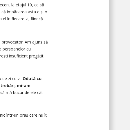
cent la etajul 10, ce să
d că împăcarea asta e și o
l în fiecare zi, fiindcă
bă provocator. Am ajuns să
ța persoanelor cu
ești insuficient pregătit
 de zi cu zi.
Odată cu
ntrebări, mi-am
– să mă bucur de ele cât
ic într-un oraș care nu îți