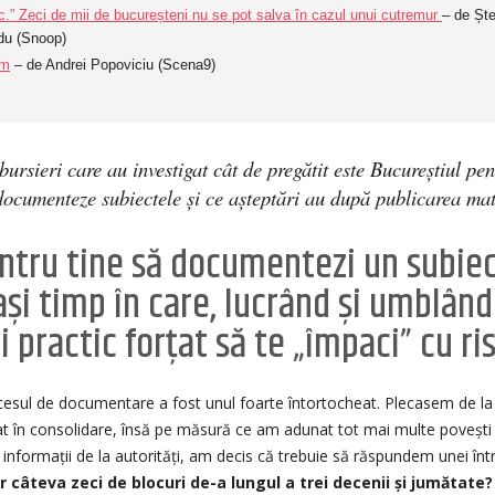
c.” Zeci de mii de bucureșteni nu se pot salva în cazul unui cutremur
– de Șt
adu (Snoop)
sm
– de Andrei Popoviciu (Scena9)
 bursieri care au investigat cât de pregătit este Bucureștiul p
 documenteze subiectele și ce așteptări au după publicarea ma
ntru tine să documentezi un subiec
elași timp în care, lucrând și umblând
i practic forțat să te „împaci” cu r
esul de documentare a fost unul foarte întortocheat. Plecasem de la 
rat în consolidare, însă pe măsură ce am adunat tot mai multe povești 
 informații de la autorități, am decis că trebuie să răspundem unei înt
 câteva zeci de blocuri de-a lungul a trei decenii și jumătate?