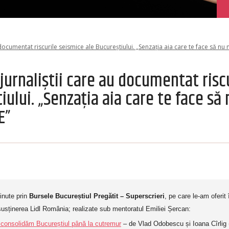
 documentat riscurile seismice ale Bucureștiului. „Senzația aia care te face să nu
jurnaliștii care au documentat risc
iului. „Senzația aia care te face să
E”
inute prin
Bursele Bucureștiul Pregătit – Superscrieri
, pe care le-am oferi
usținerea Lidl România; realizate sub mentoratul Emiliei Șercan:
consolidăm Bucureștiul până la cutremur
– de Vlad Odobescu și Ioana Cîrlig