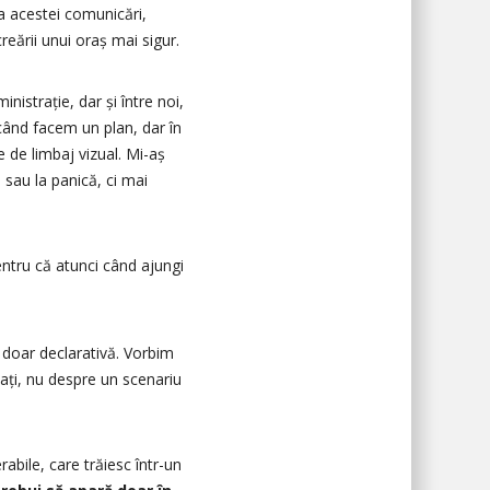
sa acestei comunicări,
reării unui oraș mai sigur.
inistrație, dar și între noi,
 când facem un plan, dar în
 de limbaj vizual. Mi-aș
 sau la panică, ci mai
ntru că atunci când ajungi
u doar declarativă. Vorbim
vați, nu despre un scenariu
rabile, care trăiesc într-un