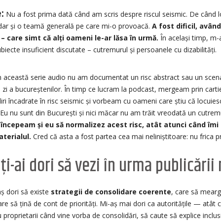
:
Nu a fost prima dată când am scris despre riscul seismic. De când l
dar și o teamă generală pe care mi-o provoacă.
A fost dificil, avâ
– care simt că alți oameni le-ar lăsa în urmă.
În același timp, m
iecte insuficient discutate – cutremurul și persoanele cu dizabilități.
n această serie audio nu am documentat un risc abstract sau un scenar
u zi a bucureștenilor. În timp ce lucram la podcast, mergeam prin carti
diri încadrate în risc seismic și vorbeam cu oameni care știu că locuie
. Eu nu sunt din București și nici măcar nu am trăit vreodată un cutr
începeam și eu să normalizez acest risc, atât atunci când îmi c
erialul.
Cred că asta a fost partea cea mai neliniștitoare: nu frica pr
i-ai dori să vezi în urma publicării
ș dori să existe
strategii de consolidare coerente
, care să mearg
e să țină de cont de priorități. Mi-aș mai dori ca autoritățile — atât ce
roprietarii când vine vorba de consolidări, să caute să explice inclu