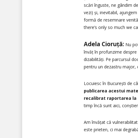
scări înguste, ne gândim de
vezi) și, inevitabil, ajung
formă de resemnare venită di
there’s only so much we ca
Adela Cioruță:
Nu pot
învăț în profunzime despre 
dizabilități. Pe parcursul d
pentru un dezastru major, cu
Locuiesc în București de cân
publicarea acestui mate
recalibrat raportarea la
timp încă sunt aici, conști
Am învățat că vulnerabilita
este prieten, ci mai degrab