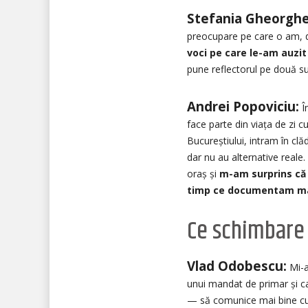
Stefania Gheorghe
preocupare pe care o am, 
voci pe care le-am auzit 
pune reflectorul pe două sub
Andrei Popoviciu:
Î
face parte din viața de zi c
Bucureștiului, intram în clă
dar nu au alternative reale
oraș și
m-am surprins că 
timp ce documentam mat
Ce schimbare ț
Vlad Odobescu:
Mi-a
unui mandat de primar și car
— să comunice mai bine cu p