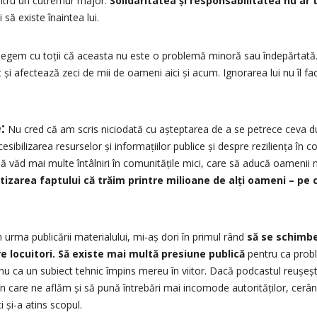
entru un cutremur major.
Solidaritatea și responsabilitatea nu ar 
ci să existe înaintea lui.
elegem cu toții că aceasta nu este o problemă minoră sau îndepărtată.
 și afectează zeci de mii de oameni aici și acum. Ignorarea lui nu îl f
:
Nu cred că am scris niciodată cu așteptarea de a se petrece ceva d
ibilizarea resurselor și informațiilor publice și despre reziliența în c
să văd mai multe întâlniri în comunitățile mici, care să aducă oamenii
tizarea faptului că trăim printre milioane de alți oameni – p
n urma publicării materialului, mi-aș dori în primul rând
să se schimb
 locuitori. Să existe mai multă presiune publică
pentru ca probl
 nu ca un subiect tehnic împins mereu în viitor. Dacă podcastul reușeș
 în care ne aflăm și să pună întrebări mai incomode autorităților, cerân
i și-a atins scopul.