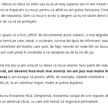
 câteva ori dacă să stăm sau nu la un etaj superior (eu m-am mutat re
em să ne împăcăm cu riscul, pentru că altfel nu am putea funcționa. Cre
n neputință. Știm că riscul e acolo și alegem să nu ne uităm direct la e
n do ca să ne protejăm.
 spune că a fost „dificil” de documentat acest subiect, ci mai degra
o temă pe care, inițial, o ocoleam, tocmai din lipsă de informare: via
ocumentării am înțeles care sunt, de fapt, nevoile lor reale într-un Bucur
m sunt priviți în societate și ce așteptări au de la cei din jur.
d mă știu și am crescut cu ideea că riscul seismic face parte din viața
rial, am devenit însă mult mai atentă: mi-am pus mai multe î
 oraș
și am început să privesc altfel, de exemplu, clădirile interbelice 
entă că, la un cutremur major, multe ar putea dispărea.
tea nu înseamnă frică. Dimpotrivă, înseamnă curajul de a te expune ziln
ă un adversar tăcut, cu care ești nevoit să negociezi permanent.