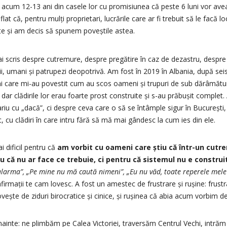
acum 12-13 ani din casele lor cu promisiunea că peste 6 luni vor avea
flat că, pentru mulți proprietari, lucrările care ar fi trebuit să le facă 
te și am decis să spunem poveștile astea.
scris despre cutremure, despre pregătire în caz de dezastru, despre
ii, umani și patrupezi deopotrivă. Am fost în 2019 în Albania, după sei
ni care mi-au povestit cum au scos oameni și trupuri de sub dărâmătur
dar clădirile lor erau foarte prost construite și s-au prăbușit complet. A
iu cu „dacă”, ci despre ceva care o să se întâmple sigur în București, 
c, cu clădiri în care intru fără să mă mai gândesc la cum ies din ele.
 dificil pentru că
am vorbit cu oameni care știu că într-un cutr
 că nu ar face ce trebuie, ci pentru că sistemul nu e construit
 alarma”, „Pe mine nu mă caută nimeni”, „Eu nu văd, toate reperele mel
irmații te cam lovesc. A fost un amestec de frustrare și rușine: frustra
vește de ziduri birocratice și cinice, și rușinea că abia acum vorbim d
înainte: ne plimbăm pe Calea Victoriei, traversăm Centrul Vechi, intrăm