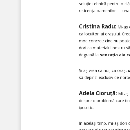
soluție tehnică pentru o clă
reticența oamenilor — una p
Cristina Radu:
Mi-aș d
ca locuitori ai orașului. C
mod concret: cine nu poate 
dori ca materialul nostru să
degrabă la
senzația aia c
Și aș vrea ca noi, ca oraș,
să depinzi exclusiv de noro
Adela Cioruță:
Mi-aș d
despre o problemă care ține
ipotetic.
În același timp, mi-aș dori c