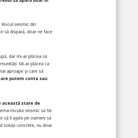
trebui să apară doar în
 Riscul seismic din
ace să dispară, doar ne face
upă, dar mi-ar plăcea să
omunități. Mi-ar plăcea ca
 mai aproape și care să
e care putem conta sau
e această stare de
ema riscului seismic să fie
te să îi ajute pe oameni să
d soluții concrete, nu doar