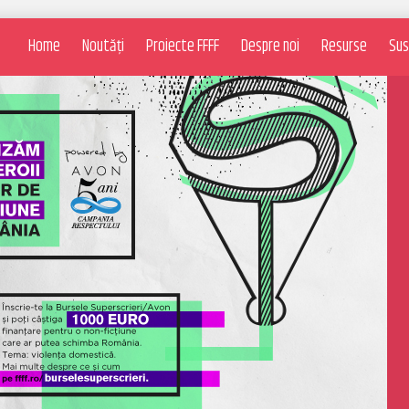
Home
Noutăți
Proiecte FFFF
Despre noi
Resurse
Sus