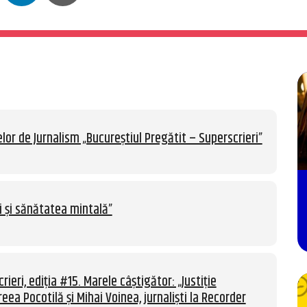
lor de Jurnalism „Bucureștiul Pregătit – Superscrieri”
i și sănătatea mintală”
rieri, ediția #15. Marele câștigător: „Justiție
eea Pocotilă și Mihai Voinea, jurnaliști la Recorder