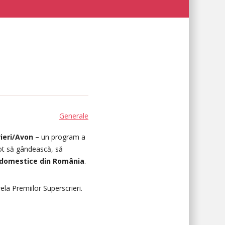
Generale
ieri/Avon –
un program a
pot să gândească, să
 domestice din România
.
la Premiilor Superscrieri.