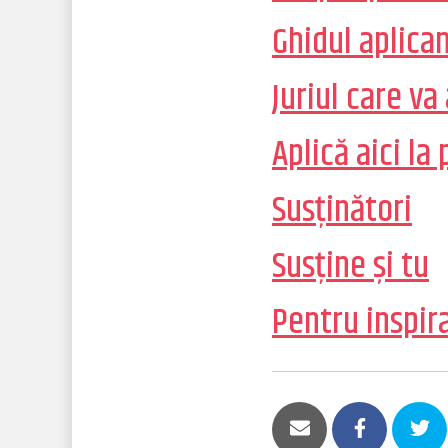
Ghidul aplica
Juriul care va
Aplică aici l
Susținători
Sus
ț
ine și tu
Pentru inspir