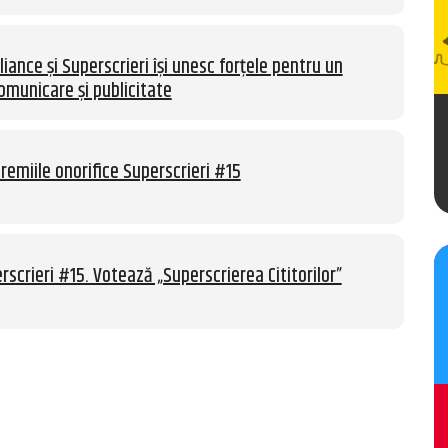
liance și Superscrieri își unesc forțele pentru un
omunicare și publicitate
remiile onorifice Superscrieri #15
rscrieri #15. Votează „Superscrierea Cititorilor”