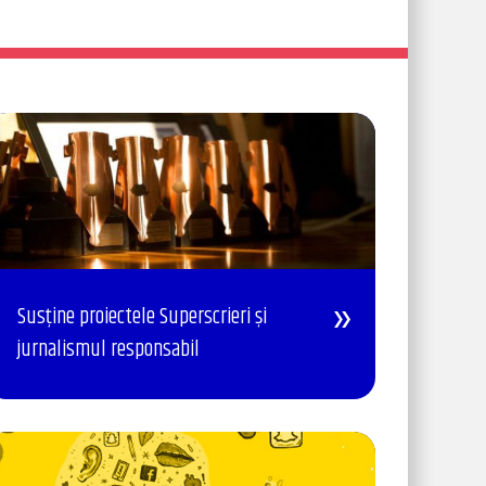
Susține proiectele Superscrieri și
jurnalismul responsabil