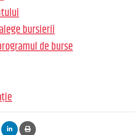
ntului
 alege bursierii
a programul de burse
ație