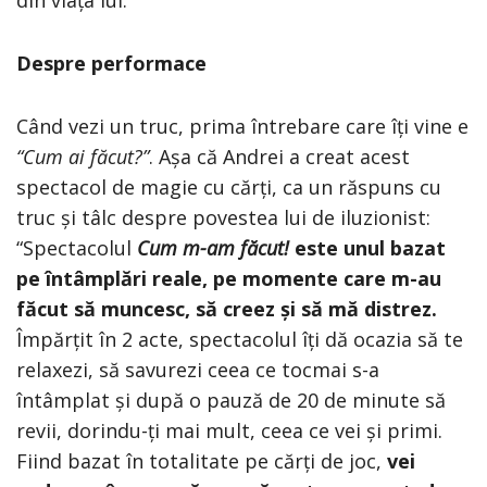
din viața lui.
Despre performace
Când vezi un truc, prima întrebare care îți vine e
“Cum ai făcut?”
. Așa că Andrei a creat acest
spectacol de magie cu cărți, ca un răspuns cu
truc și tâlc despre povestea lui de iluzionist:
“Spectacolul
Cum m-am făcut!
este unul bazat
pe întâmplări reale, pe momente care m-au
făcut să muncesc, să creez și să mă distrez.
Împărțit în 2 acte, spectacolul îți dă ocazia să te
relaxezi, să savurezi ceea ce tocmai s-a
întâmplat și după o pauză de 20 de minute să
revii, dorindu-ți mai mult, ceea ce vei și primi.
Fiind bazat în totalitate pe cărți de joc,
vei