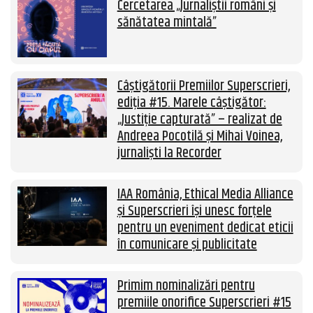
Cercetarea „Jurnaliștii români și
sănătatea mintală”
Câștigătorii Premiilor Superscrieri,
ediția #15. Marele câștigător:
„Justiție capturată” – realizat de
Andreea Pocotilă și Mihai Voinea,
jurnaliști la Recorder
IAA România, Ethical Media Alliance
și Superscrieri își unesc forțele
pentru un eveniment dedicat eticii
în comunicare și publicitate
Primim nominalizări pentru
premiile onorifice Superscrieri #15