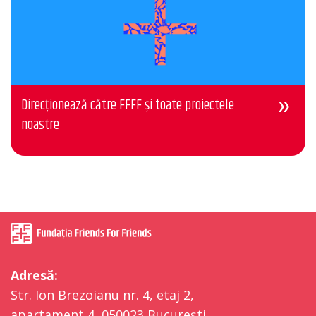
Direcționează către FFFF și toate proiectele
noastre
Adresă:
Str. Ion Brezoianu nr. 4, etaj 2,
apartament 4, 050023 București