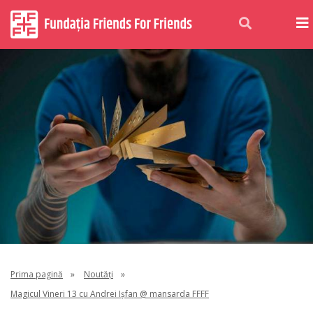
Prima pagină
»
Noutăți
»
Magicul Vineri 13 cu Andrei Ișfan @ mansarda FFFF