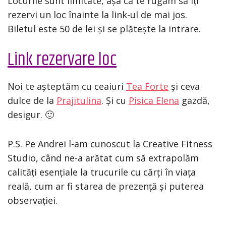
Locurile sunt limitate, așa că te rugăm să îți
rezervi un loc înainte la link-ul de mai jos.
Biletul este 50 de lei și se plătește la intrare.
Link rezervare loc
Noi te așteptăm cu ceaiuri
Tea Forte
și ceva
dulce de la
Prajitulina
. Și cu
Pisica Elena
gazdă,
desigur. 🙂
P.S. Pe Andrei l-am cunoscut la Creative Fitness
Studio, când ne-a arătat cum să extrapolăm
calități esențiale la trucurile cu cărți în viața
reală, cum ar fi starea de prezență și puterea
observației.