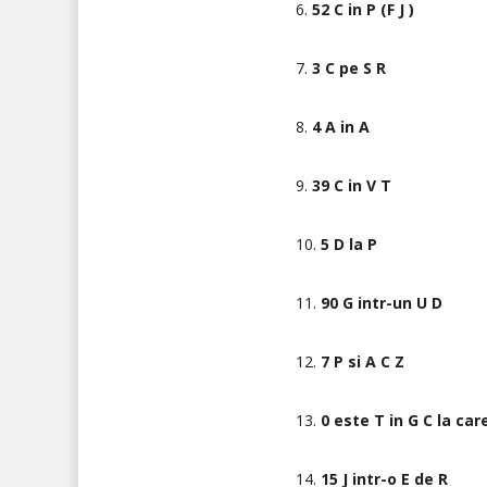
6.
52 C in P (F J )
7.
3 C pe S R
8.
4 A in A
9.
39 C in V T
10.
5 D la P
11.
90 G intr-un U D
12.
7 P si A C Z
13.
0 este T in G C la care
14.
15 J intr-o E de R