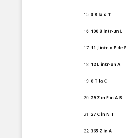
15.
3 R la o T
16.
100 B intr-un L
17.
11 J intr-o E de F
18.
12 L intr-un A
19.
8 T la C
20.
29 Z in F in A B
21.
27 C in N T
22.
365 Z in A