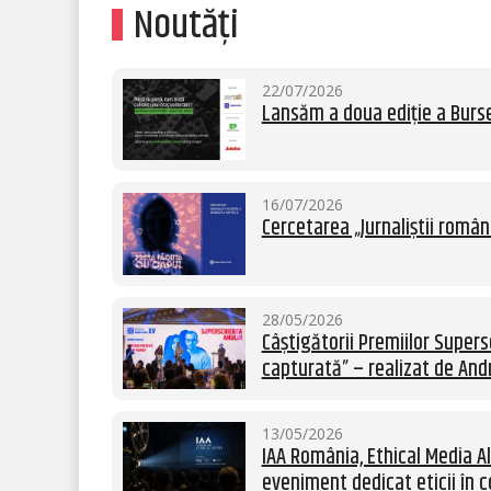
Noutăți
22/07/2026
Lansăm a doua ediție a Burse
16/07/2026
Cercetarea „Jurnaliștii român
28/05/2026
Câștigătorii Premiilor Supersc
capturată” – realizat de Andr
13/05/2026
IAA România, Ethical Media Al
eveniment dedicat eticii în c