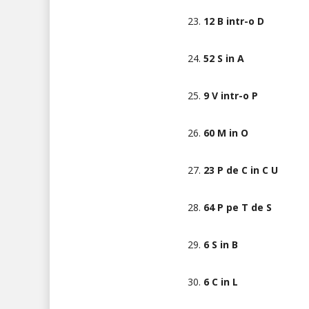
23.
12 B intr-o D
24.
52 S in A
25.
9 V intr-o P
26.
60 M in O
27.
23 P de C in C U
28.
64 P pe T de S
29.
6 S in B
30.
6 C in L