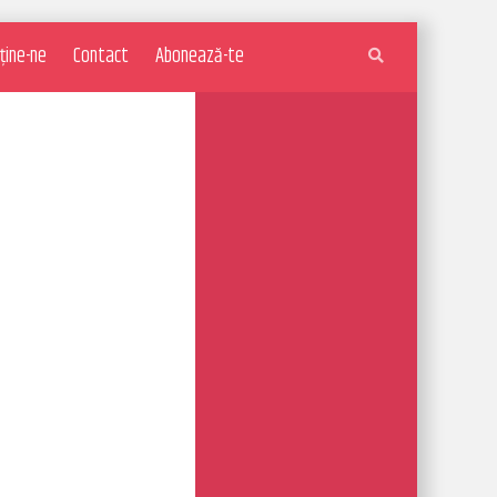
ține-ne
Contact
Abonează-te