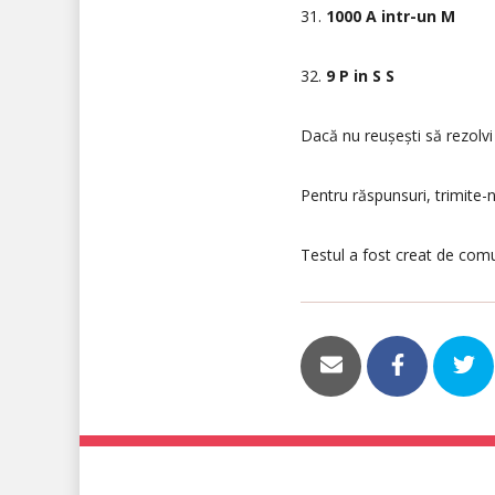
31.
1000 A intr-un M
32.
9 P in S S
Dacă nu reușești să rezolv
Pentru răspunsuri, trimite-n
Testul a fost creat de com