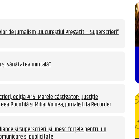
lor de Jurnalism „Bucureștiul Pregătit – Superscrieri”
i și sănătatea mintală”
rieri, ediția #15. Marele câștigător: „Justiție
eea Pocotilă și Mihai Voinea, jurnaliști la Recorder
liance și Superscrieri își unesc forțele pentru un
omunicare și publicitate