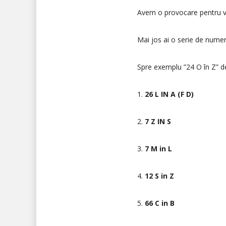
Avem o provocare pentru voi
Mai jos ai o serie de numere
Spre exemplu ”24 O în Z” de
1.
26 L IN A (F D)
2.
7 Z IN S
3.
7 M in L
4.
12 S in Z
5.
66 C in B