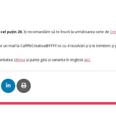
i
cel puțin 20
, îți recomandăm să te înscrii la următoarea serie de
Cre
e un mail la CaffffeCreativa@FFFF.ro cu 4 rezolvări și ți le trimitem și p
unitatea
Mensa
și puteți găsi și varianta în engleză
aici
.