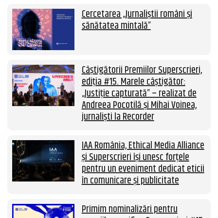
Cercetarea „Jurnaliștii români și
sănătatea mintală”
Câștigătorii Premiilor Superscrieri,
ediția #15. Marele câștigător:
„Justiție capturată” – realizat de
Andreea Pocotilă și Mihai Voinea,
jurnaliști la Recorder
IAA România, Ethical Media Alliance
și Superscrieri își unesc forțele
pentru un eveniment dedicat eticii
în comunicare și publicitate
Primim nominalizări pentru