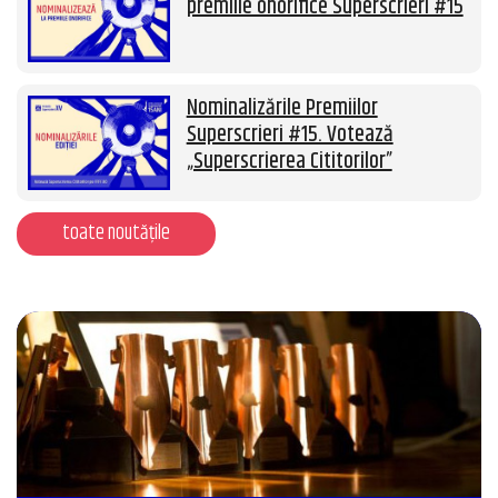
premiile onorifice Superscrieri #15
Nominalizările Premiilor
Superscrieri #15. Votează
„Superscrierea Cititorilor”
toate noutățile