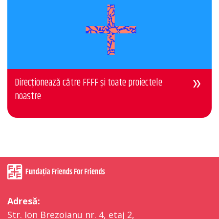
Direcționează către FFFF și toate proiectele
noastre
Adresă:
Str. Ion Brezoianu nr. 4, etaj 2,