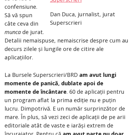
confensiune.
Dan Duca, jurnalist, jurat
Să vă spun
Superscrieri
câte ceva din
munca
de jurat.
Detalii nemaispuse, nemaiscrise despre cum au
decurs zilele și lungile ore de citire ale
aplicațiilor.
La Bursele Superscrieri/BRD
am avut lungi
momente de panică, dublate apoi de
momente de încântare
. 60 de aplicații pentru
un program aflat la prima ediție nu e puțin
lucru. Dimpotrivă. E un număr surprinzător de
mare. În plus, să vezi zeci de aplicații de pe arii
editoriale atât de vaste e iarăși extrem de
încurajator. Pentru că
am avut parte nu doar