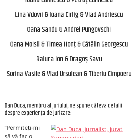
Lina Vdovîi & Ioana Cîrlig & Vlad Andriescu
Oana Sandu & Andrei Pungovschi
Oana Moisil & Timea Honț & Cătălin Georgescu
Raluca Ion & Dragoș Savu
Sorina Vasile & Vlad Ursulean & Tiberiu Cimpoeru
Dan Duca, membru al juriului, ne spune câteva detalii
despre experiența de jurizare:
“Permiteți-mi
să vă fac o