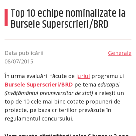
Top 10 echipe nominalizate la
Bursele Superscrieri/BRD
Data publicării:
Generale
08/07/2015
În urma evaluării făcute de
juriul
programului
Bursele Superscrieri/BRD
pe tema
educației
(învățământul preuniversitar de stat)
a reieșit un
top de 10 cele mai bine cotate propuneri de
proiecte, pe baza criteriilor prevăzute în
regulamentul concursului.
Vom anunța câștigătorii celor 6 burse x 2.ooo