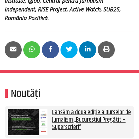
Institute, Igloo, Centrul pentru Jurnalism
Independent, RISE Project, Active Watch, SUB25,
România Pozitivă.
Noutăți
Lansăm a doua ediție a Burselor de
Jurnalism „Bucureștiul Pregătit –
Superscrieri”