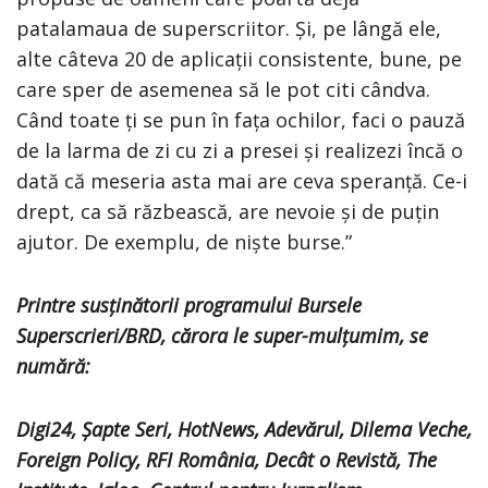
patalamaua de superscriitor. Și, pe lângă ele,
alte câteva 20 de aplicații consistente, bune, pe
care sper de asemenea să le pot citi cândva.
Când toate ți se pun în fața ochilor, faci o pauză
de la larma de zi cu zi a presei și realizezi încă o
dată că meseria asta mai are ceva speranță. Ce-i
drept, ca să răzbească, are nevoie și de puțin
ajutor. De exemplu, de niște burse.”
Printre susținătorii programului Bursele
Superscrieri/BRD, cărora le super-mulțumim, se
numără:
Digi24, Șapte Seri, HotNews, Adevărul, Dilema Veche,
Foreign Policy, RFI România, Decât o Revistă, The