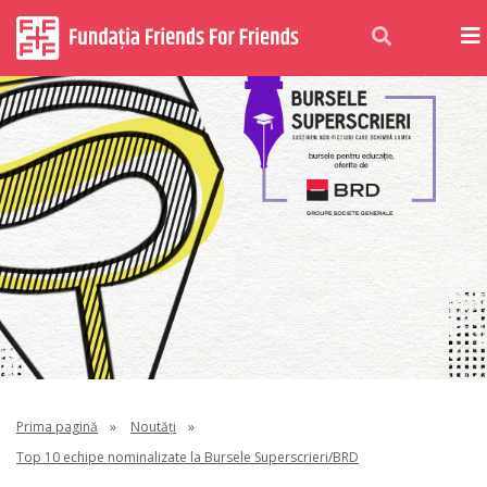
Prima pagină
»
Noutăți
»
Top 10 echipe nominalizate la Bursele Superscrieri/BRD