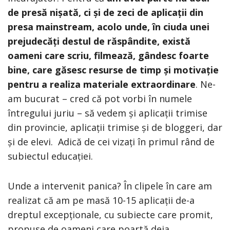
de presă nișată, ci și de zeci de aplicații din
presa mainstream, acolo unde, în ciuda unei
prejudecăți destul de răspândite, există
oameni care scriu, filmează, gândesc foarte
bine, care găsesc resurse de timp și motivație
pentru a realiza materiale extraordinare
. Ne-
am bucurat – cred că pot vorbi în numele
întregului juriu – să vedem și aplicații trimise
din provincie, aplicații trimise și de bloggeri, dar
și de elevi. Adică de cei vizați în primul rând de
subiectul educației.
Unde a intervenit panica? În clipele în care am
realizat că am pe masă 10-15 aplicații de-a
dreptul excepționale, cu subiecte care promit,
propuse de oameni care poartă deja