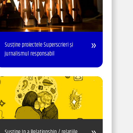
Susține proiectele Superscrieri și
jurnalismul responsabil
Susține In a Relationship / relațiile