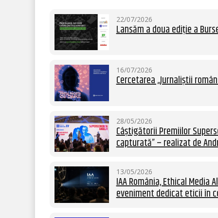
22/07/2026
Lansăm a doua ediție a Burse
16/07/2026
Cercetarea „Jurnaliștii român
28/05/2026
Câștigătorii Premiilor Supersc
capturată” – realizat de Andr
13/05/2026
IAA România, Ethical Media Al
eveniment dedicat eticii în c