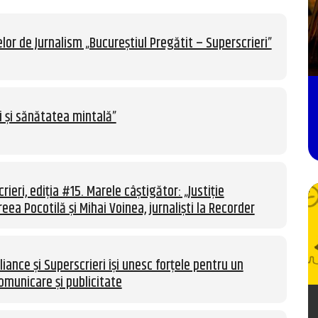
lor de Jurnalism „Bucureștiul Pregătit – Superscrieri”
i și sănătatea mintală”
rieri, ediția #15. Marele câștigător: „Justiție
eea Pocotilă și Mihai Voinea, jurnaliști la Recorder
liance și Superscrieri își unesc forțele pentru un
omunicare și publicitate