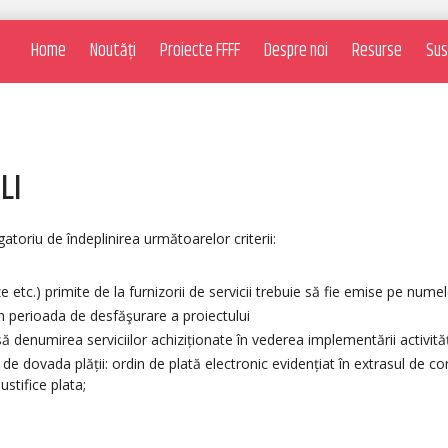
Home
Noutăți
Proiecte FFFF
Despre noi
Resurse
Sus
LI
atoriu de îndeplinirea următoarelor criterii:
ze etc.) primite de la furnizorii de servicii trebuie să fie emise pe num
în perioada de desfăşurare a proiectului
ă denumirea serviciilor achiziționate în vederea implementării activități
 de dovada plății: ordin de plată electronic evidențiat în extrasul de con
stifice plata;