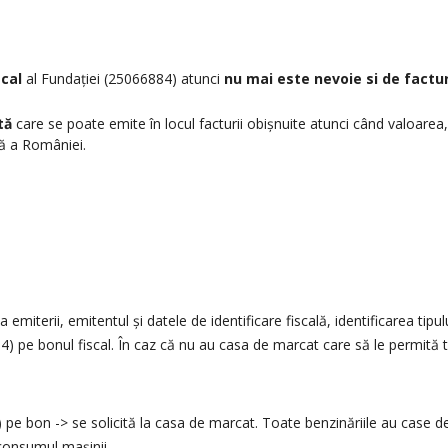
scal
al Fundației (25066884) atunci
nu mai este nevoie si de factur
tă
care se poate emite în locul facturii obișnuite atunci când valoarea
ă a României.
emiterii, emitentul și datele de identificare fiscală, identificarea tipul
84) pe bonul fiscal. În caz că nu au casa de marcat care să le permită tr
) pe bon -> se solicită la casa de marcat. Toate benzinăriile au case 
 consumul mașinii