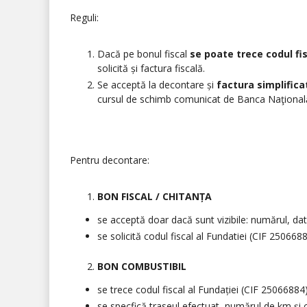
Reguli:
Dacă pe bonul fiscal
se poate trece
codul fi
solicită și factura fiscală.
Se acceptă la decontare și
factura simplifica
cursul de schimb comunicat de Banca Naţional
Pentru decontare:
BON FISCAL / CHITANȚA
se acceptă doar dacă sunt vizibile: numărul, data 
se solicită codul fiscal al Fundatiei (CIF 250668
BON COMBUSTIBIL
se trece codul fiscal al Fundației (CIF 25066884
se specfică traseul efectuat, numărul de km și