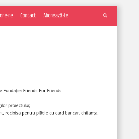
ține-ne
Contact
Abonează-te
ele Fundației Friends For Friends
lor proiectului;
t, recipisa pentru plățile cu card bancar, chitanța,