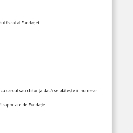
ul fiscal al Fundației
ta cu cardul sau chitanța dacă se plătește în numerar
fi suportate de Fundație.