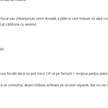
fiscal sau chitanța/sau orice dovadă a plății și care trebuie să aibă cod
 pt călătoria cu avionul
nță
actura fiscală dacă nu pot trece CIF-ul pe factură + recipisa pentru pla
acă se consumă, atunci trebuie achitate pe un bon separat, dar nu vor 