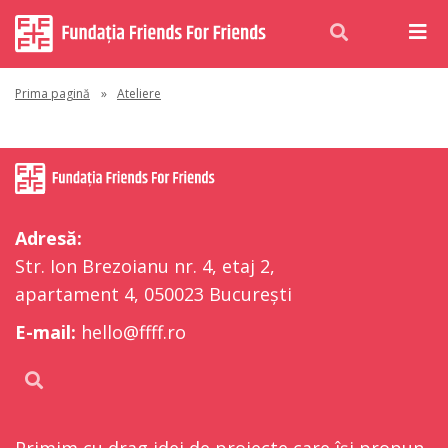
Prima pagină
»
Ateliere
Adresă:
Str. Ion Brezoianu nr. 4, etaj 2,
apartament 4, 050023 București
E-mail:
hello@ffff.ro
Primim cu drag idei de proiecte care își propun