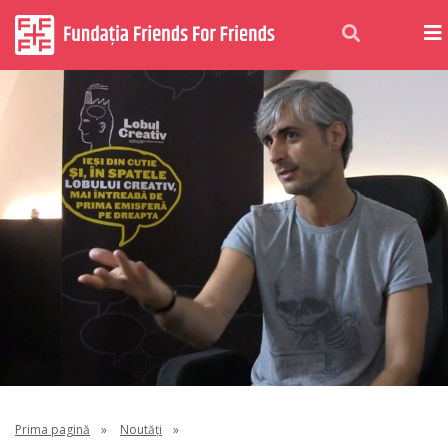
Prima pagină
»
Noutăți
»