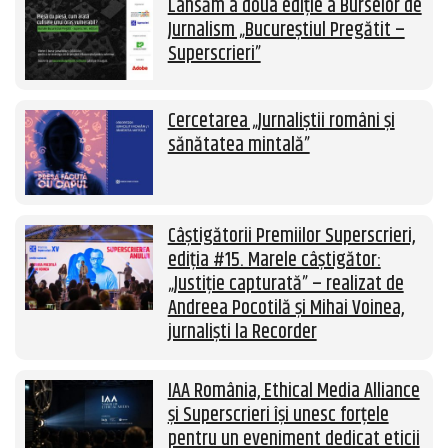
Lansăm a doua ediție a Burselor de
Jurnalism „Bucureștiul Pregătit –
Superscrieri”
Cercetarea „Jurnaliștii români și
sănătatea mintală”
Câștigătorii Premiilor Superscrieri,
ediția #15. Marele câștigător:
„Justiție capturată” – realizat de
Andreea Pocotilă și Mihai Voinea,
jurnaliști la Recorder
IAA România, Ethical Media Alliance
și Superscrieri își unesc forțele
pentru un eveniment dedicat eticii