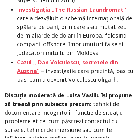
Superscrieri din 2015).
Investigația „The Russian Laundromat”
–
care a dezvăluit o schemă internațională de
spălare de bani, prin care s-au mutat zeci
de mialiarde de dolari în Europa, folosind
companii offshore, împrumuturi false și
judecători mituiți, din Moldova.
Cazul „ Dan Voiculescu, secretele din
Austria”
– investigație care prezintă, pas cu
pas, cum a devenit Voiculescu oligarh.
Discuția moderată de Luiza Vasiliu își propune
să treacă prin subiecte precum:
tehnici de
documentare incognito în funcție de situații,
probleme etice, cum păstrezi contactul cu
sursele, tehnici de imersiune sau cum te