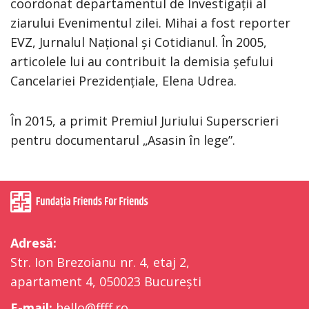
coordonat departamentul de Investigații al
ziarului Evenimentul zilei. Mihai a fost reporter
EVZ, Jurnalul Național și Cotidianul. În 2005,
articolele lui au contribuit la demisia șefului
Cancelariei Prezidențiale, Elena Udrea.
În 2015, a primit Premiul Juriului Superscrieri
pentru documentarul „Asasin în lege”.
Adresă:
Str. Ion Brezoianu nr. 4, etaj 2,
apartament 4, 050023 București
E-mail:
hello@ffff.ro