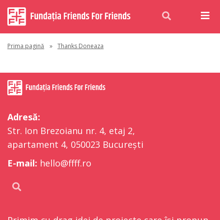
Prima pagină
»
Thanks Doneaza
Adresă:
Str. Ion Brezoianu nr. 4, etaj 2,
apartament 4, 050023 București
E-mail:
hello@ffff.ro
Primim cu drag idei de proiecte care își propun