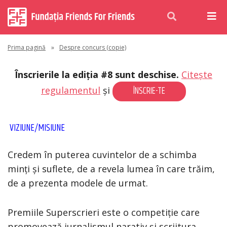
Prima pagină
»
Despre concurs (copie)
Înscrierile la ediția #8 sunt deschise.
Citește
ÎNSCRIE-TE
regulamentul
și
VIZIUNE/MISIUNE
Credem în puterea cuvintelor de a schimba
minți și suflete, de a revela lumea în care trăim,
de a prezenta modele de urmat.
Premiile Superscrieri este o competiție care
promovează jurnalismul narativ și scriitura