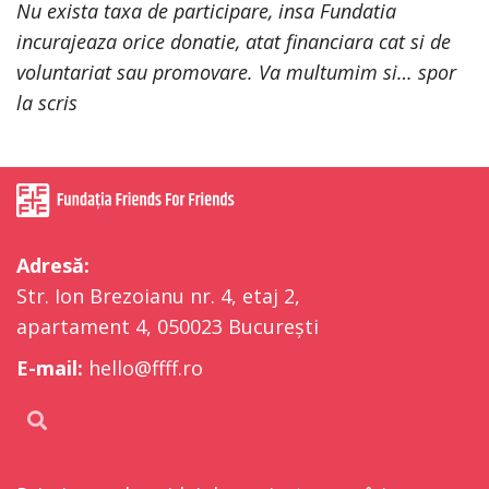
Nu exista taxa de participare, insa Fundatia
incurajeaza orice donatie, atat financiara cat si de
voluntariat sau promovare. Va multumim si… spor
la scris
Adresă:
Str. Ion Brezoianu nr. 4, etaj 2,
apartament 4, 050023 București
E-mail:
hello@ffff.ro