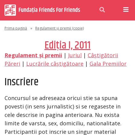
Prima pagină
»
Regulament și premii (copie)
Ediția I, 2011
Regulament și premii
|
Juriul
|
Câștigătorii
Păreri
|
Lucrările câștigătoare
|
Gala Premiilor
Inscriere
Concursul se adreseaza oricui stie sa spuna
povesti (in sens jurnalistic) si se regaseste in
cele descrise in pagina anterioara. Nu exista
limite de varsta, sex, domiciliu, nationalitate.
Participantii pot inscrie un singur material