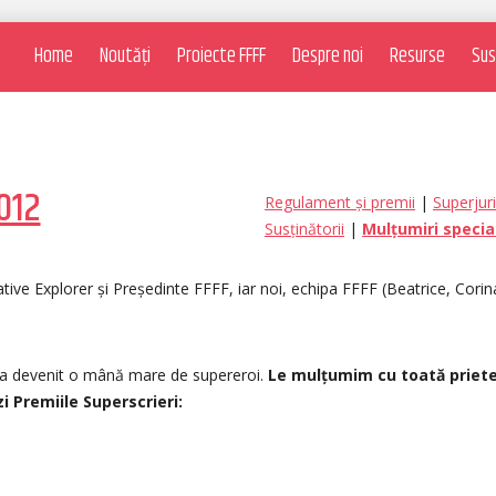
Home
Noutăți
Proiecte FFFF
Despre noi
Resurse
Sus
2012
Regulament și premii
|
Superjuri
Susținătorii
|
Mulțumiri specia
tive Explorer și Președinte FFFF, iar noi, echipa FFFF (Beatrice, Corina
 a devenit o mână mare de supereroi.
Le mulțumim cu toată priete
i Premiile Superscrieri: