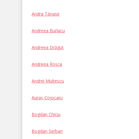
Andra Tănase
Andreea Burlacu
Andreea Drăguţ
Andreea Roşca
Andrei Mulţescu
Auraș Cojocaru
Bogdan Chiciu
Bogdan Şerban