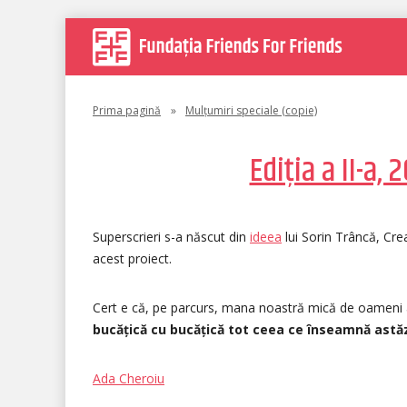
Prima pagină
»
Mulțumiri speciale (copie)
Ediția a II-a, 
Superscrieri s-a născut din
ideea
lui Sorin Trâncă, Crea
acest proiect.
Cert e că, pe parcurs, mana noastră mică de oameni
bucățică cu bucățică tot ceea ce înseamnă astăz
Ada Cheroiu