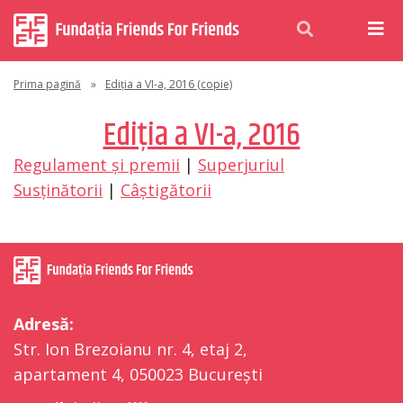
Prima pagină
»
Ediția a VI-a, 2016 (copie)
Ediția a VI-a, 2016
Regulament și premii
|
Superjuriul
Susținătorii
|
Câștigătorii
Adresă:
Str. Ion Brezoianu nr. 4, etaj 2,
apartament 4, 050023 București