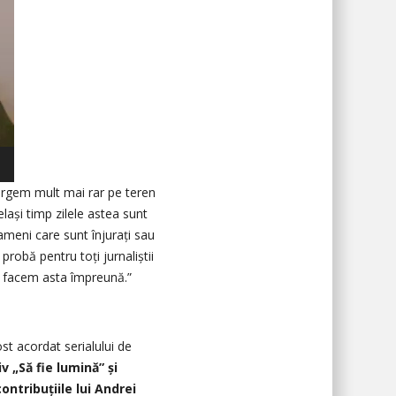
ergem mult mai rar pe teren
lași timp zilele astea sunt
meni care sunt înjurați sau
probă pentru toți jurnaliștii
ă facem asta împreună.”
ost acordat serialului de
iv „Să fie lumină” și
ntribuțiile lui Andrei