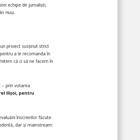
ei echipe de jurnaliști,
din Huși.
un proiect susținut strict
nt pentru a le recomanda în
romitem că o să ne facem în
c – prin votarea
rel Ilișoi, pentru
valuării înscrierilor făcute
endentă, dar și mainstream: