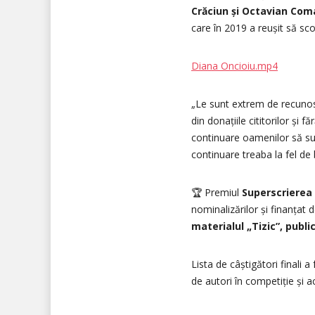
Crăciun și Octavian Com
care în 2019 a reușit să sc
Diana Oncioiu.mp4
„Le sunt extrem de recunos
din donațiile cititorilor și 
continuare oamenilor să sus
continuare treaba la fel de 
🏆 Premiul
Superscrierea C
nominalizărilor și finanțat 
materialul „Tizic”, publi
Lista de câștigători finali a
de autori în competiție și 