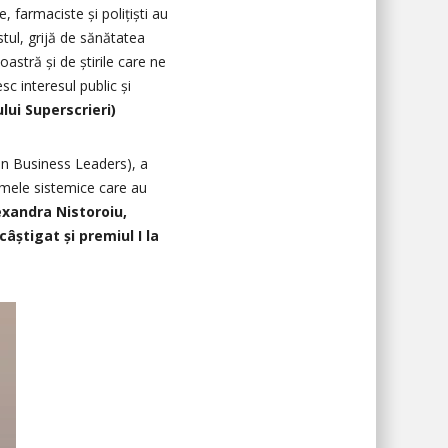
e, farmaciste și polițiști au
stul, grijă de sănătatea
stră și de știrile care ne
sc interesul public și
lui Superscrieri)
an Business Leaders), a
lemele sistemice care au
exandra Nistoroiu,
âștigat și premiul I la