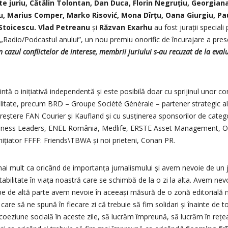
e juriu, Cătălin Tolontan, Dan Duca, Florin Negruțiu, Georgiana I
u, Marius Comper, Marko Risović, Mona Dîrțu, Oana Giurgiu, Pau
Stoicescu. Vlad Petreanu
și
Răzvan Exarhu
au fost jurații speciali
v „Radio/Podcastul anului”, un nou premiu onorific de încurajare a pres
 în cazul conflictelor de interese, membrii juriului s-au recuzat de la ev
intă o inițiativă independentă și este posibilă doar cu sprijinul unor c
litate, precum BRD – Groupe Société Générale – partener strategic al 
reștere FAN Courier și Kaufland și cu susținerea sponsorilor de catego
usiness Leaders, ENEL România, Medlife, ERSTE Asset Management, 
nițiator FFFF: Friends\TBWA și noi prieteni, Conan PR.
i mult ca oricând de importanța jurnalismului și avem nevoie de un ju
abilitate în viața noastră care se schimbă de la o zi la alta. Avem nevo
, pe de altă parte avem nevoie în aceeași măsură de o zonă editorială 
 care să ne spună în fiecare zi că trebuie să fim solidari și înainte d
e coeziune socială în aceste zile, să lucrăm împreună, să lucrăm în re