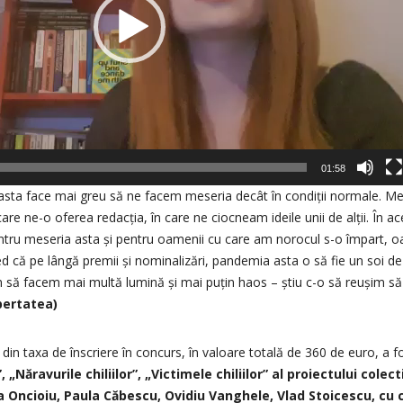
01:58
 asta face mai greu să ne facem meseria decât în condiții normale. M
e ne-o oferea redacția, în care ne ciocneam ideile unii de alții. În ace
tru meseria asta și pentru oamenii cu care am norocul s-o împart, oa
ed că pe lângă premii și nominalizări, pandemia asta o să fie un soi de 
im să facem mai multă lumină și mai puțin haos – știu c-o să reușim s
ibertatea)
s din taxa de înscriere în concurs, în valoare totală de 360 de euro, a f
, „Năravurile chiliilor”, „Victimele chiliilor” al proiectului colect
a Oncioiu, Paula Căbescu, Ovidiu Vanghele, Vlad Stoicescu, cu co