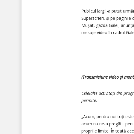
Publicul larg l-a putut urm
Superscrieri, și pe paginil
Mușat, gazda Galei, anunțând
mesaje video în cadrul Galei
(Transmisiune video și mont
Celelalte activități din pro
permite.
„Acum, pentru noi toți este 
acum nu ne-a pregătit pentr
propriile limite. În toată a