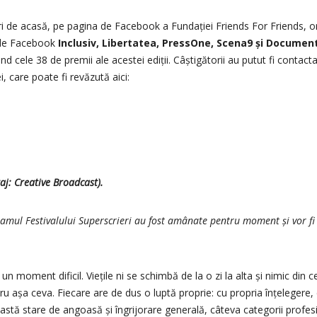
ări de acasă, pe pagina de Facebook a Fundației Friends For Friends, 
e de Facebook
Inclusiv, Libertatea, PressOne, Scena9 și Documen
 cele 38 de premii ale acestei ediții. Câștigătorii au putut fi contacta
, care poate fi revăzută aici:
aj: Creative Broadcast).
gramul Festivalului Superscrieri au fost amânate pentru moment și vor fi
un moment dificil. Viețile ni se schimbă de la o zi la alta și nimic din 
u așa ceva. Fiecare are de dus o luptă proprie: cu propria înțelegere,
ceastă stare de angoasă și îngrijorare generală, câteva categorii profesi