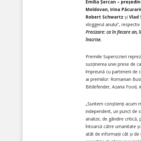
Emilia Șercan – președint
Moldovan, Irina Păcurari
Robert Schwartz
și
Vlad 
vloggerul anului”, respecti
Precizare: ca în fiecare an,
înscrise.
Premiile Superscrieri reprez
susținerea unei prese de ca
împreună cu partenerii de c
ai premiilor: Romanian B
Bitdefender, Azaria Food, i
„Suntem conștienți acum ma
independent, un punct de st
analize, de gândire critică
întoarsă către umanitate și
atât de informații cât și d