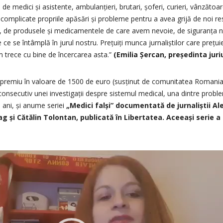
ri de medici și asistente, ambulanțieri, brutari, șoferi, curieri, vânzătoar
 complicate propriile apăsări și probleme pentru a avea grijă de noi re
, de produsele și medicamentele de care avem nevoie, de siguranța noa
ce se întâmplă în jurul nostru. Prețuiți munca jurnaliștilor care prețuie
 trece cu bine de încercarea asta.”
(Emilia Șercan, președinta juriu
 premiu în valoare de 1500 de euro (susținut de comunitatea Romani
 consecutiv unei investigații despre sistemul medical, una dintre prob
ii ani, și anume seriei
„Medici falși” documentată de jurnaliștii Al
 și Cătălin Tolontan, publicată în Libertatea. Aceeași serie a c