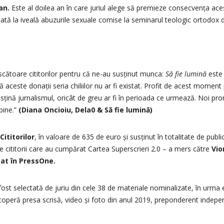
an.
Este al doilea an în care juriul alege să premieze consecvența acest
oată la iveală abuzurile sexuale comise la seminarul teologic ortodox 
cătoare cititorilor pentru că ne-au susținut munca:
Să fie lumină
este 
fără aceste donații seria chiliilor nu ar fi existat. Profit de acest mome
țină jurnalismul, oricât de greu ar fi în perioada ce urmează. Noi p
bine.”
(Diana Oncioiu, Dela0 & Să fie lumină)
ititorilor
, în valoare de 635 de euro și susținut în totalitate de publi
de cititorii care au cumpărat Cartea Superscrieri 2.0 – a mers către
Vio
cat în PressOne.
 fost selectată de juriu din cele 38 de materiale nominalizate, în urma e
acoperă presa scrisă, video și foto din anul 2019, preponderent indep