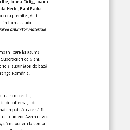
lie, Ioana Cîrlig, Ioana
la Herlo, Paul Radu,
 pentru premiile „Acti-
ei în format audio.
aluarea anumitor materiale
ompanii care își asumă
Superscrieri de 6 ani,
rie și susținători de bază
Orange România,
rnalism credibil,
ie de informații, de
mai empatică, care să fie
e toate, oameni. Avem nevoie
țea, să ne punem la comun