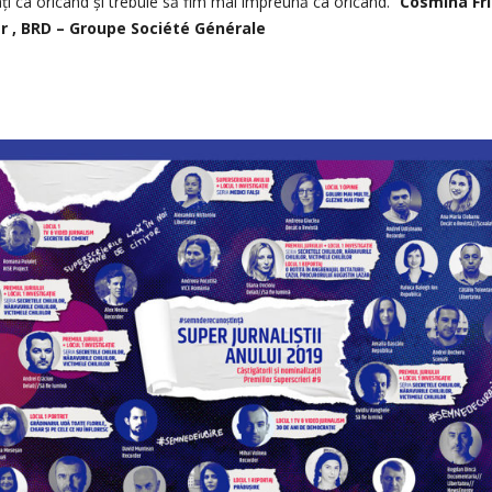
ți ca oricând și trebuie să fim mai împreună ca oricând.”
Cosmina Frî
, BRD – Groupe Société Générale