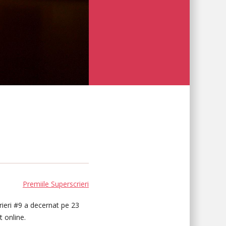
Premiile Superscrieri
rieri #9
a decernat pe 23
t online.