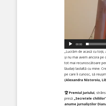
00:00
„Lucrăm de acasă cu toții,
și nu mai avem ancora pe car
tot mai recunoscătoare pen
lăudați laolaltă cu mine. Cr
pe care îi cunosc, să reuș
(Alexandra Nistoroiu, L
🏆 Premiul juriului
, strân
presă
„Secretele chiliilor”
anume jurnaliștilor Dian