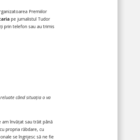
organizatoarea Premiilor
taria
pe jurnalistul Tudor
ți prin telefon sau au trimis
 reluate când situația o va
ce am învățat sau trăit până
 cu propria răbdare, cu
onale se îngrijesc să ne fie