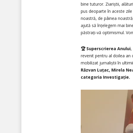
bine tuturor. Ziariștii, alătu
pus deoparte în aceste zile
noastră, de pâinea noastră
ajută să înțelegem mai bine 
păstrați-vă optimismul. Vom
🏆 Superscrierea Anului
,
revenit pentru al doilea an
mobilizat jurnaliștii în ultim
Răzvan Luțac, Mirela Neag
categoria Investigație.
Video
Player