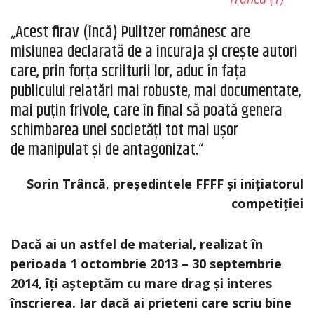
„
Acest firav (încă) Pulitzer românesc are
misiunea declarată de a încuraja şi creşte autori
care, prin forţa scriiturii lor, aduc în faţa
publicului relatări mai robuste, mai documentate,
mai puţin frivole, care în final
să poată genera
schimbarea unei societăţi tot mai uşor
de
manipulat
şi de
antagonizat.
“
Sorin Trâncă
,
președintele FFFF și inițiatorul
competi
ț
iei
Dacă ai un astfel de material, realizat în
perioada 1 octombrie 2013 – 30 septembrie
2014, îți așteptăm cu mare drag și interes
înscrierea. Iar dacă ai prieteni care scriu bine