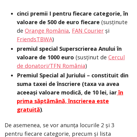
cinci premii I pentru fiecare categorie, în
valoare de 500 de euro fiecare
(susținute
de
Orange România
,
FAN Courier
și
FriendsTBWA
)
premiul special
Superscrierea Anului în
valoare de 1000 euro
(susținut de
Cercul
de donatori/TFN România
)
Premiul Special al Juriului – constituit din
suma taxei de înscriere (taxa va avea
aceeași valoare modică, de 10 lei, iar
în
prima săptămână, înscrierea este
gratuită
)
.
De asemenea, se vor anunța locurile 2 și 3
pentru fiecare categorie, precum și lista