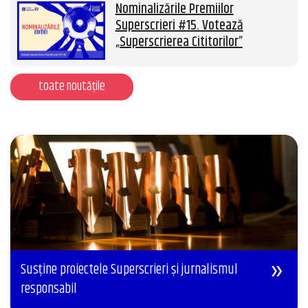
Nominalizările Premiilor
Superscrieri #15. Votează
„Superscrierea Cititorilor”
toate noutățile
Susține proiectele Superscrieri și jurnalismul
responsabil