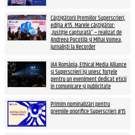
Câștigătorii Premiilor Superscrieri,
ediția #15. Marele câștigător:
„Justiție capturată” – realizat de
Andreea Pocotilă și Mihai Voinea,
jurnaliști la Recorder
IAA România, Ethical Media Alliance
și Superscrieri își unesc forțele
pentru un eveniment dedicat eticii
în comunicare și publicitate
Primim nominalizări pentru
premiile onorifice Superscrieri #15