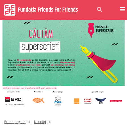
Prima pagină
»
Noutăți
»