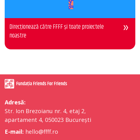
Direcționează către FFFF și toate proiectele
noastre
Adresă:
Str. Ion Brezoianu nr. 4, etaj 2,
apartament 4, 050023 București
E-mail:
hello@ffff.ro