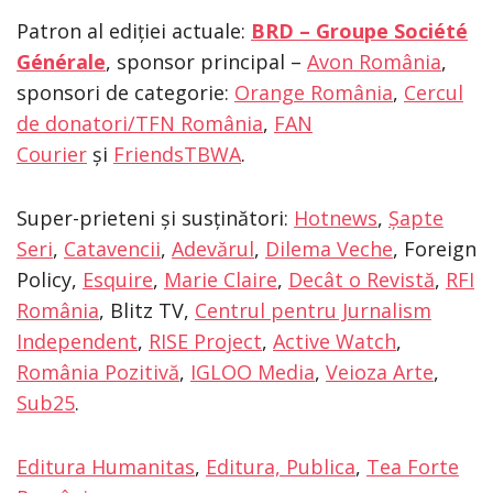
Patron al ediției actuale:
BRD – Groupe Société
Générale
, sponsor principal –
Avon România
,
sponsori de categorie:
Orange România
,
Cercul
de donatori/TFN România
,
FAN
Courier
și
FriendsTBWA
.
Super-prieteni și susținători:
Hotnews
,
Șapte
Seri
,
Catavencii
,
Adevărul
,
Dilema Veche
, Foreign
Policy,
Esquire
,
Marie Claire
,
Decât o Revistă
,
RFI
România
, Blitz TV,
Centrul pentru Jurnalism
Independent
,
RISE Project
,
Active Watch
,
România Pozitivă
,
IGLOO Media
,
Veioza Arte
,
Sub25
.
Editura Humanitas
,
Editura, Publica
,
Tea Forte