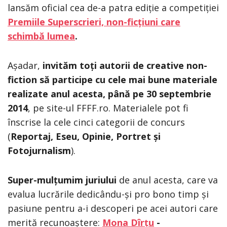
lansăm oficial cea de-a patra ediție a competiției
Premiile Superscrieri, non-ficțiuni care
schimbă lumea
.
Așadar,
invităm toți autorii de creative non-
fiction să participe cu cele mai bune materiale
realizate anul acesta, până pe 30 septembrie
2014
, pe site-ul FFFF.ro. Materialele pot fi
înscrise la cele cinci categorii de concurs
(
Reportaj, Eseu, Opinie, Portret și
Fotojurnalism
).
Super-mulțumim juriului
de anul acesta, care va
evalua lucrările dedicându-și pro bono timp și
pasiune pentru a-i descoperi pe acei autori care
merită recunoaștere:
Mona Dîrțu
-