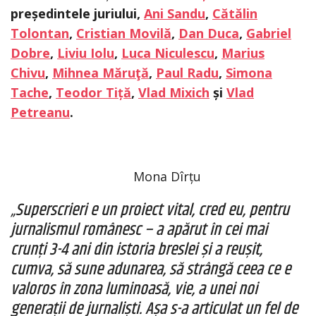
președintele juriului,
Ani Sandu
,
Cătălin
Tolontan
,
Cristian Movilă
,
Dan Duca
,
Gabriel
Dobre
,
Liviu Iolu
,
Luca Niculescu
,
Marius
Chivu
,
Mihnea Măruţă
,
Paul Radu
,
Simona
Tache
,
Teodor Tiță
,
Vlad Mixich
și
Vlad
Petreanu
.
Mona Dîrțu
„Superscrieri e un proiect vital, cred eu, pentru
jurnalismul românesc – a apărut în cei mai
crunți 3-4 ani din istoria breslei și a reușit,
cumva, să sune adunarea, să strângă ceea ce e
valoros în zona luminoasă, vie, a unei noi
generații de jurnaliști. Așa
s-a articulat un fel de