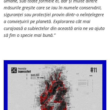
umane, sub toate formele ei, dar și multe dintre
măsurile greșite care se iau în numele conservării,
siguranței sau protecției provin dintr-o neînțelegere
a conviețuirii pe planetă. Explorarea cât mai
curajoasă a subiectelor din această aria ne va ajuta
să fim o specie mai bună.”