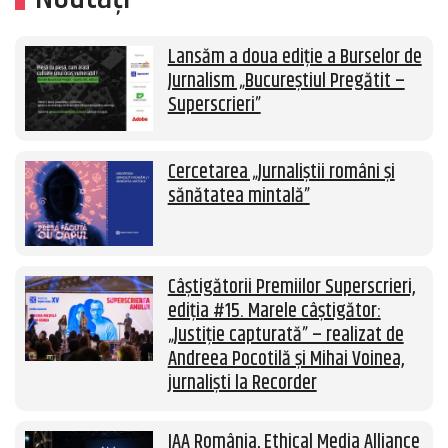
Lansăm a doua ediție a Burselor de
Jurnalism „Bucureștiul Pregătit –
Superscrieri”
Cercetarea „Jurnaliștii români și
sănătatea mintală”
Câștigătorii Premiilor Superscrieri,
ediția #15. Marele câștigător:
„Justiție capturată” – realizat de
Andreea Pocotilă și Mihai Voinea,
jurnaliști la Recorder
IAA România, Ethical Media Alliance