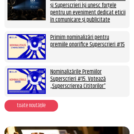
și Superscrieri își unesc forțele
pentru un eveniment dedicat eticii
în comunicare și publicitate
Primim nominalizări pentru
premiile onorifice Superscrieri #15
Nominalizările Premiilor
Superscrieri #15. Votează
„Superscrierea Cititorilor”
toate noutățile