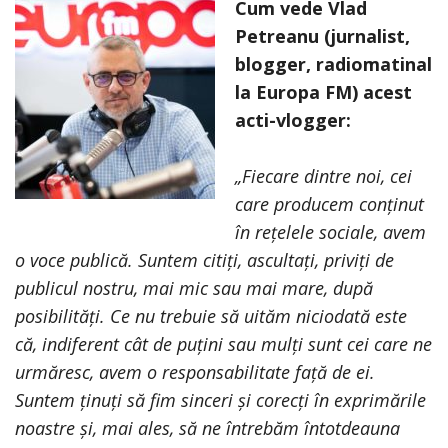
Cum vede Vlad
Petreanu (jurnalist,
blogger, radiomatinal
la Europa FM) acest
acti-vlogger:
„Fiecare dintre noi, cei
care producem conținut
în rețelele sociale, avem
o voce publică. Suntem citiți, ascultați, priviți de
publicul nostru, mai mic sau mai mare, după
posibilități. Ce nu trebuie să uităm niciodată este
că, indiferent cât de puțini sau mulți sunt cei care ne
urmăresc, avem o responsabilitate față de ei.
Suntem ținuți să fim sinceri și corecți în exprimările
noastre și, mai ales, să ne întrebăm întotdeauna