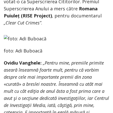
votat-o ca Superscrierea Cititorilor. Premiul
Superscrierea Anului a mers către
Romana
Puiuleț (RISE Project)
, pentru documentarul
„Clear Cut Crimes”
.
foto: Adi Buboacă
Ovidiu Vanghele:
„Pentru mine, premiile primite
aseară înseamnă foarte mult, pentru că vorbim
despre cele mai importante premii din zona
«
curată
»
a breslei noastre. Înseamnă cu atât mai
mult cu cât ediţia de anul ăsta a fost prima care a
avut şi o secţiune dedicată investigaţiilor, iar Centrul
de Investigaţii Media, iată, câştigă, prin mine,
categoria. E importantă în egală măsură şi