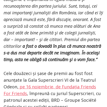
recunoaşterea din partea juriului. Sunt, totuşi, cei
mai importanţi jurnalişti din România, iar când ei îţi
apreciază muncă este, fără discuţie, onorant. A fost
o surpriză să constat că munca mea alături de Ana
a fost atât de bine primită şi de colegii jurnalişti,
dar – important! – şi de cititori. Premiul din partea
cititorilor
a fost o dovadă în plus că munca noastră
s-a dus mai departe decât ne imaginam. În acelaşi
timp, asta ne obligă să continuăm şi o vom face.”
Cele douăzeci și șase de premii au fost fost
anunțate la Gala Superscrieri VI de la Teatrul
Odeon,
pe 16 noiembrie, de Fundația Friends
For Friends
, împreună cu juriul Superscrieri, cu
patronul acestei ediții, BRD – Groupe Société
Générale și cu ceilalți parteneri.