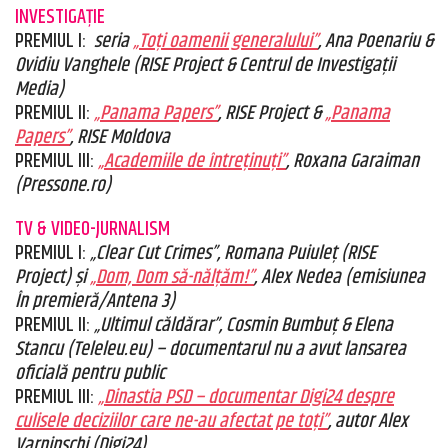
INVESTIGAȚIE
PREMIUL I:
seria
„Toți oamenii generalului”
, Ana Poenariu &
Ovidiu Vanghele (RISE Project & Centrul de Investigații
Media)
PREMIUL II:
„Panama Papers”
, RISE Project &
„Panama
Papers”
, RISE Moldova
PREMIUL III:
„Academiile de întreținuți”
, Roxana Garaiman
(Pressone.ro)
TV & VIDEO-JURNALISM
PREMIUL I:
„Clear Cut Crimes”, Romana Puiuleț (RISE
Project) și
„Dom, Dom să-nălțăm!”
, Alex Nedea (emisiunea
În premieră/Antena 3)
PREMIUL II:
„Ultimul căldărar”, Cosmin Bumbuț & Elena
Stancu (Teleleu.eu) – documentarul nu a avut lansarea
oficială pentru public
PREMIUL III:
„Dinastia PSD – documentar Digi24 despre
culisele deciziilor care ne-au afectat pe toți”
, autor Alex
Varninschi (Digi24)