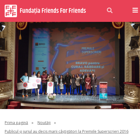
Prima pagină
»
Noutăți
»
Publicul și juriul au decis marii câștigători la Premiile Superscrieri 2016