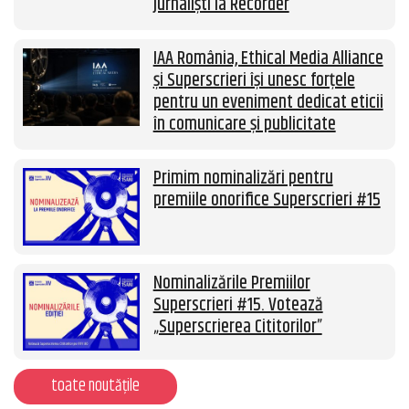
jurnaliști la Recorder
IAA România, Ethical Media Alliance
și Superscrieri își unesc forțele
pentru un eveniment dedicat eticii
în comunicare și publicitate
Primim nominalizări pentru
premiile onorifice Superscrieri #15
Nominalizările Premiilor
Superscrieri #15. Votează
„Superscrierea Cititorilor”
toate noutățile