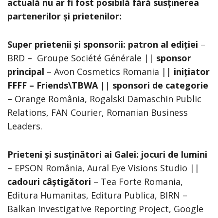
actuală nu ar fi fost posibilă fără susținerea
partenerilor și prietenilor:
Super prietenii și sponsorii: patron al ediției
–
BRD – Groupe Société Générale ||
sponsor
principal
– Avon Cosmetics Romania ||
inițiator
FFFF – Friends\TBWA
||
sponsori de categorie
– Orange România, Rogalski Damaschin Public
Relations, FAN Courier, Romanian Business
Leaders.
Prieteni și susținători ai Galei:
jocuri de lumini
– EPSON România, Aural Eye Visions Studio ||
cadouri câștigători
– Tea Forte Romania,
Editura Humanitas, Editura Publica, BIRN –
Balkan Investigative Reporting Project, Google