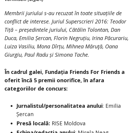
Membrii juriului s-au recuzat în toate situațiile de
conflict de interese. Juriul Superscrieri 2016: Teodor
Tiță – președintele juriului, Cătălin Tolontan, Dan
Duca, Emilia Șercan, Florin Negruțiu, Irina Păcurariu,
Luiza Vasiliu, Mona Dîrțu, Mihnea Măruţă, Oana
Giurgiu, Paul Radu și Simona Tache.
În cadrul galei, Fundația Friends For Friends a
oferit încă 5 premii onorifice, în afara
categoriilor de concurs:
Jurnalistul/personalitatea anului
: Emilia
Șercan
Presă locală:
RISE Moldova
Echipa/redacția anului
: Mirela Neag,