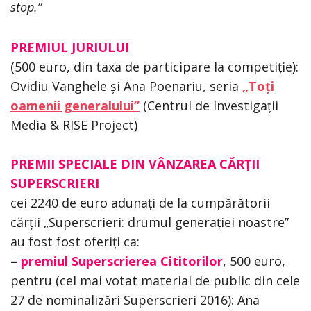
stop.”
PREMIUL JURIULUI
(500 euro, din taxa de participare la competiție):
Ovidiu Vanghele și Ana Poenariu, seria
„Toți
oamenii generalului”
(Centrul de Investigații
Media & RISE Project)
PREMII SPECIALE DIN VÂNZAREA CĂRȚII
SUPERSCRIERI
cei 2240 de euro adunați de la cumpărătorii
cărții „Superscrieri: drumul generației noastre”
au fost fost oferiți ca:
–
premiul Superscrierea Cititorilor
, 500 euro,
pentru (cel mai votat material de public din cele
27 de nominalizări Superscrieri 2016): Ana