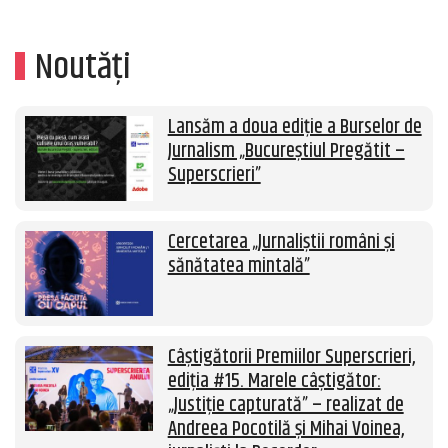
Noutăți
Lansăm a doua ediție a Burselor de
Jurnalism „Bucureștiul Pregătit –
Superscrieri”
Cercetarea „Jurnaliștii români și
sănătatea mintală”
Câștigătorii Premiilor Superscrieri,
ediția #15. Marele câștigător:
„Justiție capturată” – realizat de
Andreea Pocotilă și Mihai Voinea,