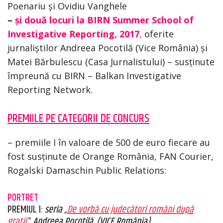
Poenariu și Ovidiu Vanghele
–
și două locuri la BIRN Summer School of
Investigative Reporting, 2017
,
oferite
jurnaliștilor Andreea Pocotilă (Vice România) și
Matei Bărbulescu (Casa Jurnalistului) – susținute
împreună cu BIRN – Balkan Investigative
Reporting Network.
PREMIILE PE CATEGORII DE CONCURS
– premiile I în valoare de 500 de euro fiecare au
fost susținute de Orange România, FAN Courier,
Rogalski Damaschin Public Relations:
PORTRET
PREMIUL I:
seria „
De vorbă cu judecători români după
gratii
”, Andreea Pocotilă, (VICE România)