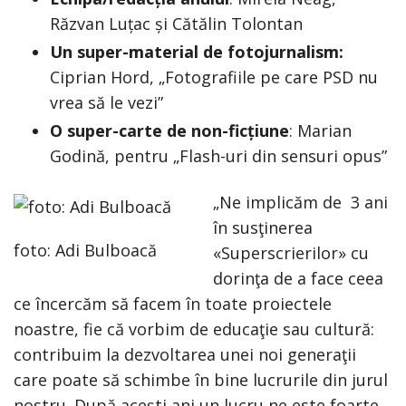
Răzvan Luțac și Cătălin Tolontan
Un super-material de fotojurnalism:
Ciprian Hord, „Fotografiile pe care PSD nu
vrea să le vezi”
O super-carte de non-ficțiune
: Marian
Godină, pentru „Flash-uri din sensuri opus”
„Ne implicăm de 3 ani
în susţinerea
foto: Adi Bulboacă
«Superscrierilor» cu
dorinţa de a face ceea
ce încercăm să facem în toate proiectele
noastre, fie că vorbim de educaţie sau cultură:
contribuim la dezvoltarea unei noi generaţii
care poate să schimbe în bine lucrurile din jurul
nostru. După aceşti ani un lucru ne este foarte