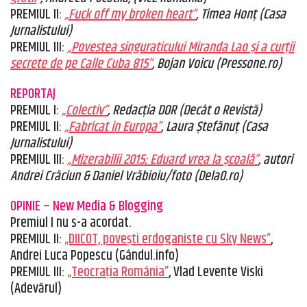
PREMIUL II:
„Fuck off my broken heart”
, Timea Honț (Casa
Jurnalistului)
PREMIUL III:
„Povestea singuraticului Miranda Lao și a curții
secrete de pe Calle Cuba 815”
, Bojan Voicu (Pressone.ro)
REPORTAJ
PREMIUL I:
„Colectiv”
, Redacția DOR (Decât o Revistă)
PREMIUL II:
„Fabricat în Europa”
, Laura Ștefănuț (Casa
Jurnalistului)
PREMIUL III:
„Mizerabilii 2015: Eduard vrea la școală”
, autori
Andrei Crăciun & Daniel Vrăbioiu/foto (Dela0.ro)
OPINIE – New Media & Blogging
Premiul I nu s-a acordat.
PREMIUL II:
„DIICOT, poveşti erdoganiste cu Sky News”
,
Andrei Luca Popescu (Gândul.info)
PREMIUL III:
„Teocrația România”
, Vlad Levente Viski
(Adevărul)