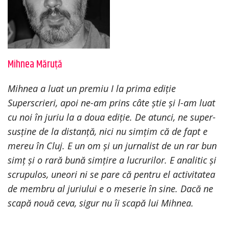
Mihnea Măruţă
Mihnea a luat un premiu I la prima ediție
Superscrieri, apoi ne-am prins câte știe și l-am luat
cu noi în juriu la a doua ediție. De atunci, ne super-
susține de la distanță, nici nu simțim că de fapt e
mereu în Cluj. E un om și un jurnalist de un rar bun
simț și o rară bună simțire a lucrurilor. E analitic și
scrupulos, uneori ni se pare că pentru el activitatea
de membru al juriului e o meserie în sine. Dacă ne
scapă nouă ceva, sigur nu îi scapă lui Mihnea.