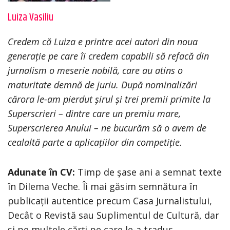
Luiza Vasiliu
Credem că Luiza e printre acei autori din noua
generație
pe care îi credem capabili să refacă din
jurnalism o meserie nobilă, care au atins o
maturitate demnă de juriu. După nominalizări
cărora le-am pierdut șirul și trei premii primite la
Superscrieri – dintre care un premiu mare,
Superscrierea Anului – ne bucurăm să o avem de
cealaltă parte a aplicațiilor din competiție.
Adunate în CV:
Timp de șase ani a semnat texte
în Dilema Veche. Îi mai găsim semnătura în
publicații autentice precum Casa Jurnalistului,
Decât o Revistă sau Suplimentul de Cultură, dar
și pe multele cărți pe care le-a tradus.