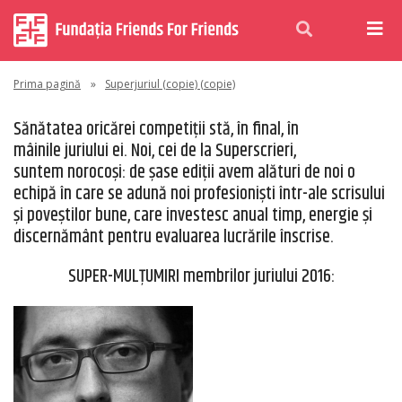
Prima pagină
»
Superjuriul (copie) (copie)
Sănătatea oricărei competiţii stă, în final, în
mâinile juriului ei. Noi, cei de la Superscrieri,
suntem norocoși: de șase ediţii avem alături de noi o
echipă în care se adună noi profesioniști într-ale scrisului
și poveștilor bune, care investesc anual timp, energie și
discernământ pentru evaluarea lucrările înscrise.
SUPER-MULȚUMIRI membrilor juriului 2016: