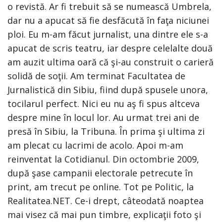
o revistă. Ar fi trebuit să se numească Umbrela,
dar nu a apucat să fie desfăcută în faţa niciunei
ploi. Eu m-am făcut jurnalist, una dintre ele s-a
apucat de scris teatru, iar despre celelalte două
am auzit ultima oară că şi-au construit o carieră
solidă de soţii. Am terminat Facultatea de
Jurnalistică din Sibiu, fiind după spusele unora,
tocilarul perfect. Nici eu nu aş fi spus altceva
despre mine în locul lor. Au urmat trei ani de
presă în Sibiu, la Tribuna. În prima şi ultima zi
am plecat cu lacrimi de acolo. Apoi m-am
reinventat la Cotidianul. Din octombrie 2009,
după şase campanii electorale petrecute în
print, am trecut pe online. Tot pe Politic, la
Realitatea.NET. Ce-i drept, câteodată noaptea
mai visez că mai pun timbre, explicaţii foto şi