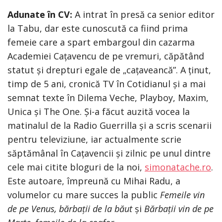
Adunate în CV:
A intrat în presă ca senior editor
la Tabu, dar este cunoscută ca fiind prima
femeie care a spart embargoul din cazarma
Academiei Cațavencu de pe vremuri, căpătând
statut și drepturi egale de „cațaveancă”. A ținut,
timp de 5 ani, cronică TV în Cotidianul și a mai
semnat texte în Dilema Veche, Playboy, Maxim,
Unica și The One. Și-a făcut auzită vocea la
matinalul de la Radio Guerrilla și a scris scenarii
pentru televiziune, iar actualmente scrie
săptămânal în Cațavencii și zilnic pe unul dintre
cele mai citite bloguri de la noi,
simonatache.ro
.
Este autoare, împreună cu Mihai Radu, a
volumelor cu mare succes la public
Femeile vin
de pe Venus, bărbații de la băut
și
Bărbații vin de pe