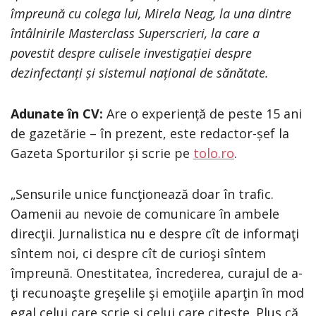
împreună cu colega lui, Mirela Neag, la una dintre
întâlnirile Masterclass Superscrieri, la care a
povestit despre culisele investigației despre
dezinfectanți și sistemul național de sănătate.
Adunate în CV:
Are o experiență de peste 15 ani
de gazetărie – în prezent, este redactor-șef la
Gazeta Sporturilor și scrie pe
tolo.ro
.
„Sensurile unice funcţionează doar în trafic.
Oamenii au nevoie de comunicare în ambele
direcţii. Jurnalistica nu e despre cît de informaţi
sîntem noi, ci despre cît de curioşi sîntem
împreună. Onestitatea, încrederea, curajul de a-
ţi recunoaşte greşelile şi emoţiile aparţin în mod
egal celui care scrie şi celui care citeşte. Plus că,