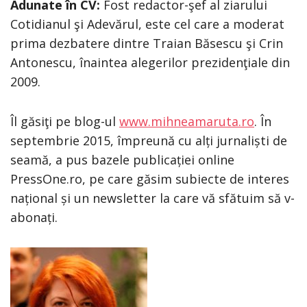
Adunate în CV:
Fost redactor-şef al ziarului
Cotidianul şi Adevărul, este cel care a moderat
prima dezbatere dintre Traian Băsescu şi Crin
Antonescu, înaintea alegerilor prezidenţiale din
2009.
Îl găsiţi pe blog-ul
www.mihneamaruta.ro
. În
septembrie 2015, împreună cu alți jurnaliști de
seamă, a pus bazele publicației online
PressOne.ro, pe care găsim subiecte de interes
național și un newsletter la care vă sfătuim să v-
abonați.