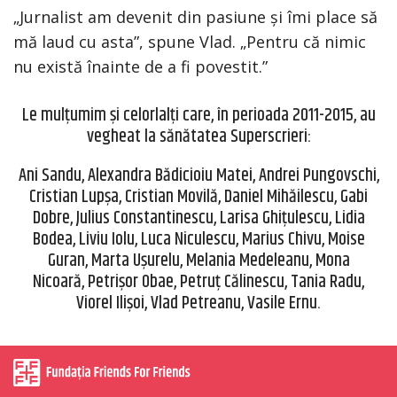
„Jurnalist am devenit din pasiune și îmi place să
mă laud cu asta”, spune Vlad. „Pentru că nimic
nu există înainte de a fi povestit.”
Le mulţumim și celorlalți care, în perioada 2011-2015, au
vegheat la sănătatea Superscrieri:
Ani Sandu, Alexandra Bădicioiu Matei, Andrei Pungovschi,
Cristian Lupșa, Cristian Movilă, Daniel Mihăilescu, Gabi
Dobre, Julius Constantinescu, Larisa Ghiţulescu, Lidia
Bodea, Liviu Iolu, Luca Niculescu, Marius Chivu, Moise
Guran, Marta Uşurelu, Melania Medeleanu, Mona
Nicoară, Petrişor Obae, Petruț Călinescu, Tania Radu,
Viorel Ilişoi, Vlad Petreanu, Vasile Ernu.