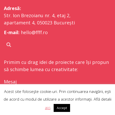
Adresă:
Str. Ion Brezoianu nr. 4, etaj 2,
apartament 4, 050023 București
E-mail:
hello@ffff.ro
Primim cu drag idei de proiecte care își propun
să schimbe lumea cu creativitate:
Mesaj
Acest site foloseşte cookie-uri. Prin continuarea navigării, eşti
de acord cu modul de utilizare a acestor informaţii. Află detalii
RO
aici
.
Accept