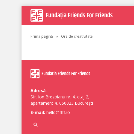
Prima pagină
»
Ora de creativitate
Adresă:
Str. Ion Brezoianu nr. 4, etaj 2,
apartament 4, 050023 București
E-mail:
hello@ffff.ro