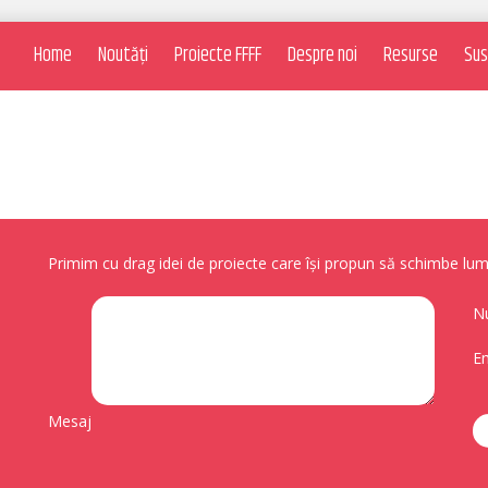
Home
Noutăți
Proiecte FFFF
Despre noi
Resurse
Sus
Primim cu drag idei de proiecte care își propun să schimbe lume
N
Em
Mesaj