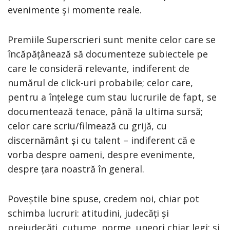
evenimente şi momente reale.
Premiile Superscrieri sunt menite celor care se
încăpățânează să documenteze subiectele pe
care le consideră relevante, indiferent de
numărul de click-uri probabile; celor care,
pentru a înțelege cum stau lucrurile de fapt, se
documentează tenace, până la ultima sursă;
celor care scriu/filmează cu grijă, cu
discernământ și cu talent – indiferent că e
vorba despre oameni, despre evenimente,
despre țara noastră în general.
Poveștile bine spuse, credem noi, chiar pot
schimba lucruri: atitudini, judecăți și
prejudecăți, cutume, norme, uneori chiar legi; și