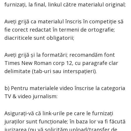
furnizați, la final, linkul către materialul original;
Aveți grijă ca materialul înscris în competiție să
fie corect redactat în termeni de ortografie;
diacriticele sunt obligatorii;
Aveți grijă și la formatări; recomandăm font
Times New Roman corp 12, cu paragrafe clar
delimitate (tab-uri sau interspațieri).
b) Pentru materialele video înscrise la categoria
TV & video jurnalism:
Asigurați-vă că link-urile pe care le furnizați
juraților sunt funcționale; în baza lor va fi făcută
jurizarea (nu vă solicităm upload/transfer de