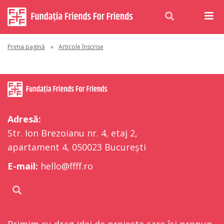
Prima pagină
»
Articole înscrise
Adresă:
Str. Ion Brezoianu nr. 4, etaj 2,
apartament 4, 050023 București
E-mail:
hello@ffff.ro
Primim cu drag idei de proiecte care își propun