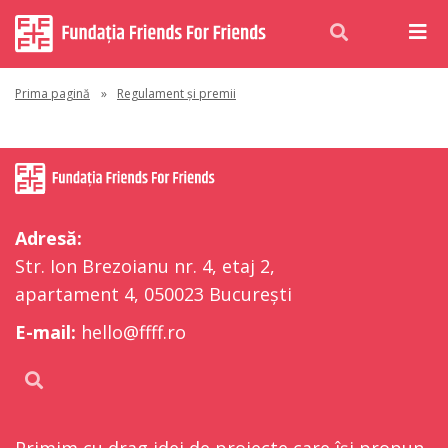
Prima pagină
»
Regulament și premii
Adresă:
Str. Ion Brezoianu nr. 4, etaj 2,
apartament 4, 050023 București
E-mail:
hello@ffff.ro
Primim cu drag idei de proiecte care își propun