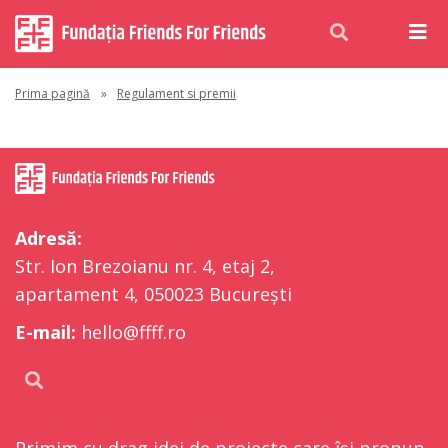
Prima pagină
»
Regulament si premii
Adresă:
Str. Ion Brezoianu nr. 4, etaj 2,
apartament 4, 050023 București
E-mail:
hello@ffff.ro
Primim cu drag idei de proiecte care își propun