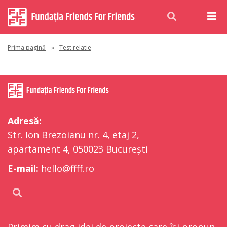
Prima pagină
»
Test relatie
Adresă:
Str. Ion Brezoianu nr. 4, etaj 2,
apartament 4, 050023 București
E-mail:
hello@ffff.ro
Primim cu drag idei de proiecte care își propun