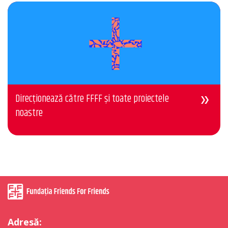
Direcționează către FFFF și toate proiectele
noastre
Adresă: