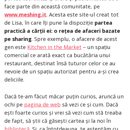
face parte din această comunitate, pe
www.meshing.it
. Acesta este site-ul creat tot
de Lisa, în care îți pune la dispoziție
partea
practică a cărții ei: o rețea de afaceri bazate
pe sharing
. Spre exemplu, o afacere de acest
gen este
Kitchen in the Market
– un spațiu
comercial ce arată exact ca bucătăria unui
restaurant, destinat însă tuturor celor ce au
nevoie de un spațiu autorizat pentru a-și crea
deliciile.
Dacă te-am făcut măcar puțin curios, aruncă un
ochi pe
pagina de web
să vezi ce și cum. Dacă
ești foarte curios și vrei să vezi cum stă treaba
de fapt, să știi că găsești cartea și la noi în
bibliotecă
. Și, ca întotdeauna, te așteptăm cu