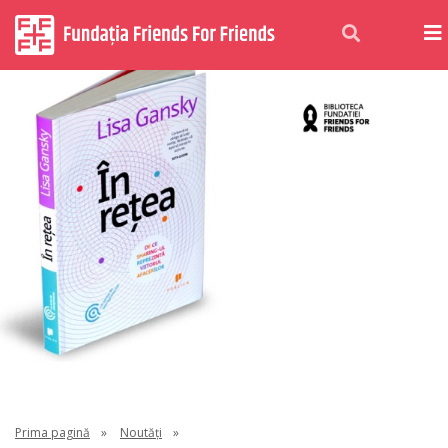
Prima pagină
»
Noutăți
»