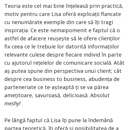
Teoria este cel mai bine înțeleasă prin practică,
motiv pentru care Lisa oferă explicații flancate
cu nenumărate exemple din care să îți tragi
inspirația. Ce este nemaipomenit e faptul că o
astfel de afacere reușește să le ofere clienților
fix ceea ce le trebuie lor datorită informațiilor
relevante culese despre fiecare individ în parte
cu ajutorul rețelelor de comunicare socială. Atât
aș putea spune din perspectiva unui client; cât
despre cea business to business, abudența de
parteneriate ce te-așteaptă ți se va părea
amețitoare, savuroasă, delicioasă. Absolut
meshy!
Pe lângă faptul că Lisa îți pune la îndemână
partea teoretică, îți oferă și posibilitatea de a