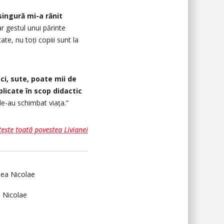
singură mi-a rănit
r gestul unui părinte
te, nu toți copiii sunt la
i, sute, poate mii de
licate în scop didactic
e le-au schimbat viața.”
tește toată povestea Livianei
 Nicolae