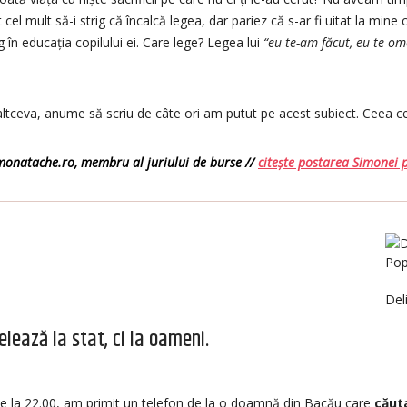
t cel mult să-i strig că încalcă legea, dar pariez că s-ar fi uitat la mine
 în educația copilului ei. Care lege? Legea lui
“eu te-am făcut, eu te om
ltceva, anume să scriu de câte ori am putut pe acest subiect. Ceea ce
monatache.ro, membru al juriului de burse //
citește postarea Simonei p
Del
lează la stat, ci la oameni.
pe la 22.00, am primit un telefon de la o doamnă din Bacău care
căuta