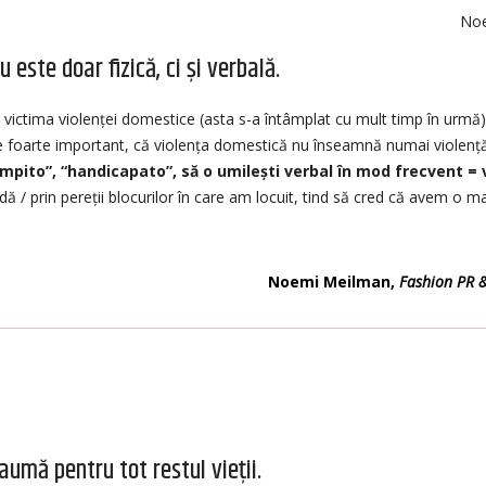
Noe
 este doar fizică, ci și verbală.
victima violenței domestice (asta s-a întâmplat cu mult timp în urmă) 
e foarte important, că violența domestică nu înseamnă numai violență f
âmpito”, “handicapato”, să o umilești verbal în mod frecvent =
adă / prin pereții blocurilor în care am locuit, tind să cred că avem o 
Noemi Meilman,
Fashion PR 
aumă pentru tot restul vieții.