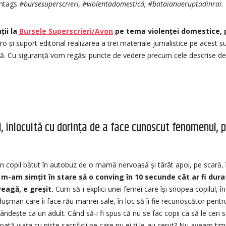
shtags
#bursesuperscrieri, #violentadomestică, #bataianueruptadinrai.
ții la
Bursele Superscrieri/Avon
pe tema violenței domestice, 
o și suport editorial realizarea a trei materiale jurnalistice pe acest 
ă. Cu siguranță vom regăsi puncte de vedere precum cele descrise de p
 înlocuită cu dorința de a face cunoscut fenomenul, pr
n copil bătut în autobuz de o mamă nervoasă și târât apoi, pe scară, 
 m-am simțit în stare să o conving în 10 secunde cât ar fi dur
reagă, e greșit.
Cum să-i explici unei femei care își snopea copilul, î
ușman care îi face rău mamei sale, în loc să îi fie recunoscător pentru s
ândește ca un adult. Când să-i fi spus că nu se fac copii ca să le ceri 
i toată viața cu niște sacrificii pe care nu ei ți le-au cerut? Nu aveam ti