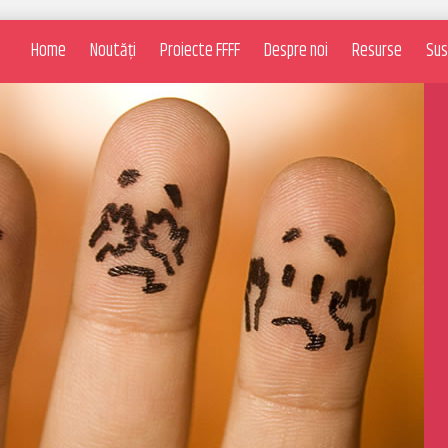
Home
Noutăți
Proiecte FFFF
Despre noi
Resurse
Sus