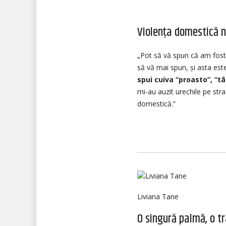
Violența domestică nu
„Pot să vă spun că am fost 
să vă mai spun, și asta est
spui cuiva “proasto”, “t
mi-au auzit urechile pe str
domestică.”
Liviana Tane
O singură palmă, o tr