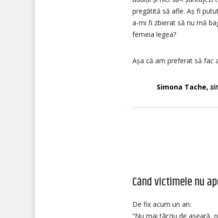
pregătită să afle. Aș fi putu
a-mi fi zbierat să nu mă bag
femeia legea?
Așa că am preferat să fac a
Simona Tache,
si
Când victimele nu ape
De fix acum un an:
“Nu mai târziu de aseară, 