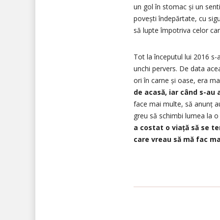
un gol în stomac și un senti
povești îndepărtate, cu sig
să lupte împotriva celor ca
Tot la începutul lui 2016 s-
unchi pervers. De data ace
ori în carne și oase, era m
de acasă, iar când s-au
face mai multe, să anunț au
greu să schimbi lumea la o 
a costat o viață să se t
care vreau să mă fac ma