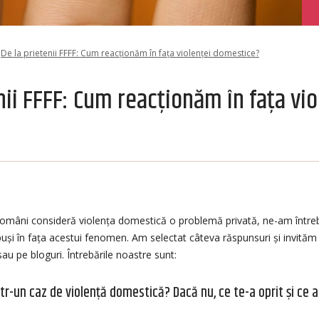
De la prietenii FFFF: Cum reacționăm în fața violenței domestice?
nii FFFF: Cum reacționăm în fața vio
români consideră violența domestică o problemă privată, ne-am întreb
uși în fața acestui fenomen. Am selectat câteva răspunsuri și invităm p
au pe bloguri. Întrebările noastre sunt:
tr-un caz de violență domestică? Dacă nu, ce te-a oprit și ce ai