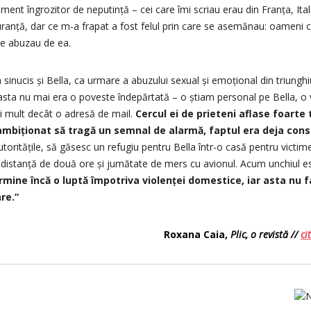
ment îngrozitor de neputință – cei care îmi scriau erau din Franța, Itali
uranță, dar ce m-a frapat a fost felul prin care se asemănau: oameni 
re abuzau de ea.
a sinucis și Bella, ca urmare a abuzului sexual și emoțional din triunghi
asta nu mai era o poveste îndepărtată – o știam personal pe Bella, o
ai mult decât o adresă de mail.
Cercul ei de prieteni aflase foarte
 ambiționat să tragă un semnal de alarmă, faptul era deja con
toritățile, să găsesc un refugiu pentru Bella într-o casă pentru victime
distanță de două ore și jumătate de mers cu avionul. Acum unchiul est
ermine încă o luptă împotriva violenței domestice, iar asta nu 
re.”
Roxana Caia,
Plic, o revistă //
ci