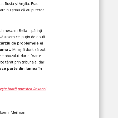
a, Rusia și Anglia. Erau
care nu știau că au puterea
ul meschin Bella – părinți –
 văzusem cel puțin de două
 târziu de problemele ei
sumat.
Mi-aș fi dorit să pot
le abuzului, dar e foarte
e târât prin tribunale, dar
face parte din lumea în
tește toată povestea Roxanei