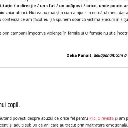
ituție / o direcție / un sfat / un adăpost / orice, unde poate 
aie
chiar atunci. Nici ea nu mai știa cum a ajuns la numărul meu, dar 
Nu contează ce am făcut eu (să spunem doar că victima e acum în sigur
prin campanii împotriva violenței în familie și O femeie nu știe încotr
Delia Panait,
deliapanait.com //
ui copil.
ăutând povești despre abuzul de orice fel pentru
Plic, o revistă
și am p
enți și adulți sub 30 de ani care au trecut prin maltratare emoțională.