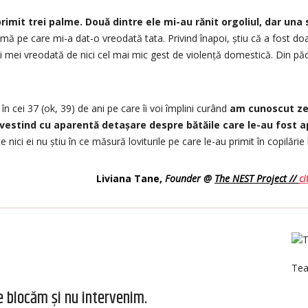
imit trei palme. Două dintre ele mi-au rănit orgoliul, dar una 
lmă pe care mi-a dat-o vreodată tata. Privind înapoi, știu că a fost doa
ai mei vreodată de nici cel mai mic gest de violență domestică. Din păca
r în cei 37 (ok, 39) de ani pe care îi voi împlini curând
am cunoscut zec
ovestind cu aparentă detașare despre bătăile care le-au fost ap
te nici ei nu știu în ce măsură loviturile pe care le-au primit în copilări
Liviana Tane,
Founder @
The NEST Project //
ci
Tea
e blocăm și nu intervenim.