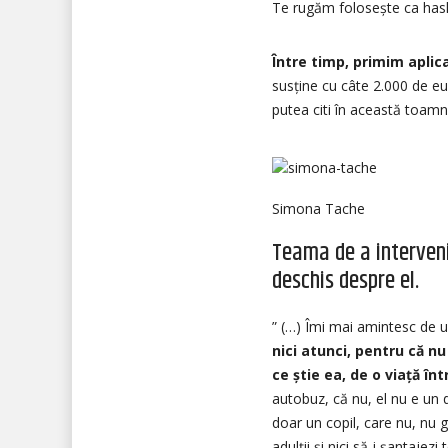
Te rugăm folosește ca ha
Între timp, primim aplica
susține cu câte 2.000 de eur
putea citi în această toamn
Simona Tache
Teama de a interveni,
deschis despre el.
” (…) Îmi mai amintesc de u
nici atunci, pentru că
nu
ce știe ea, de o viață înt
autobuz, că nu, el nu e un d
doar un copil, care nu, nu g
adulții și nici să-i șantajez