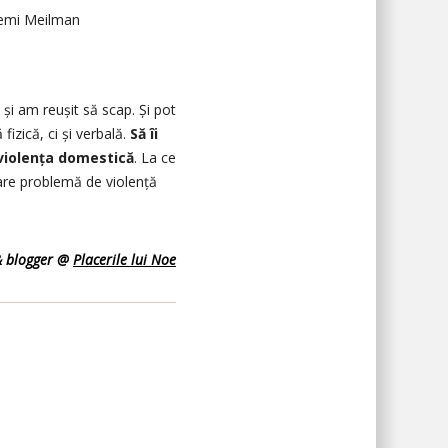
mi Meilman
și am reușit să scap. Și pot
izică, ci și verbală.
Să îi
 violența domestică
. La ce
mare problemă de violență
& blogger @
Placerile lui Noe