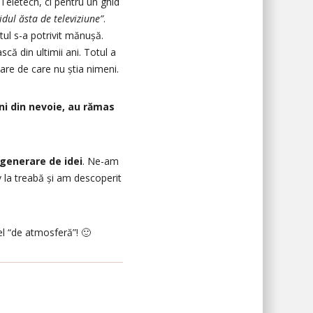
 Teletech, ci pentru un ghid
idul ăsta de televiziune”
.
otul s-a potrivit mănușă.
ă din ultimii ani. Totul a
are de care nu știa nimeni.
ni din nevoie, au rămas
generare de idei
. Ne-am
 la treabă și am descoperit
cel “de atmosferă”! 🙂