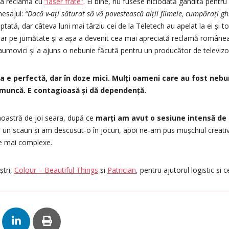
sa reclamă cu
“laser frate”
. Ei bine, nu fusese niciodată gândită pentru
 mesajul:
“Dacă v-ați săturat să vă povestească alții filmele, cumpărați gh
eptată, dar câteva luni mai târziu cei de la Teletech au apelat la ei și t
ar pe jumătate și a așa a devenit cea mai apreciată reclamă româneasc
Naumovici și a ajuns o nebunie făcută pentru un producător de televizo
a e perfectă, dar în doze mici. Mulți oameni care au fost nebu
e muncă. E contagioasă și dă dependență.
noastră de joi seara, după ce
marți am avut o sesiune intensă de 
 un scaun și am descusut-o în jocuri, apoi ne-am pus mușchiul creativ
 ce mai complexe.
ștri,
Colour – Beautiful Things
și
Patrician
, pentru ajutorul logistic și 