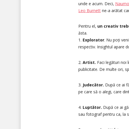
unde e acum. Deci,
Naumov
Leo Burnett
ne-a arătat cam
Pentru el,
un creativ treb
ăsta.
1.
Explorator
. Nu poți ven
respectiv. Insightul apare d
2.
Artist.
Faci legături noi 
publicitate. De multe ori, sp
3.
Judecător.
După ce ai fă
pe care să o alegi, care din
4.
Luptător.
După ce ai găsi
sau fotograf pentru ca, la s