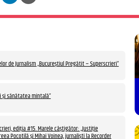
lor de Jurnalism „Bucureștiul Pregătit – Superscrieri”
i și sănătatea mintală”
rieri, ediția #15. Marele câștigător: „Justiție
eea Pocotilă și Mihai Voinea, jurnaliști la Recorder