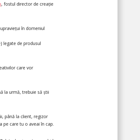
o
, fostul director de creație
supraviețui în domeniul
te) legate de produsul
eativilor care vor
ă la urmă, trebuie să știi
i, până la client, regizor
a pe care tu o aveai în cap.