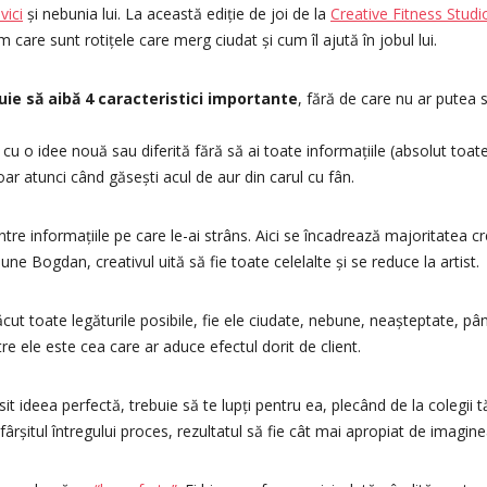
ici
și nebunia lui. La această ediție de joi de la
Creative Fitness Studi
 care sunt rotițele care merg ciudat și cum îl ajută în jobul lui.
uie să aibă 4 caracteristici importante
, fără de care nu ar putea 
i cu o idee nouă sau diferită fără să ai toate informațiile (absolut toa
oar atunci când găsești acul de aur din carul cu fân.
între informațiile pe care le-ai strâns. Aici se încadrează majoritatea cr
une Bogdan, creativul uită să fie toate celelalte și se reduce la artist.
cut toate legăturile posibile, fie ele ciudate, nebune, neașteptate, pân
tre ele este cea care ar aduce efectul dorit de client.
t ideea perfectă, trebuie să te lupți pentru ea, plecând de la colegii tă
fârșitul întregului proces, rezultatul să fie cât mai apropiat de imagine