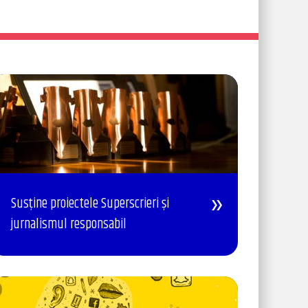
Susține proiectele Superscrieri și
jurnalismul responsabil