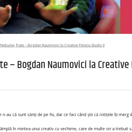
Nebunie, frate – Bogdan Naumovici la Creative Fitness Studio II
ate – Bogdan Naumovici la Creative 
-au că sunt săriți de pe fix, dar ce faci când știi că rotițele îți merg di
mplă în mintea unui creativ cu vechime, care de multe ori a trebuit s