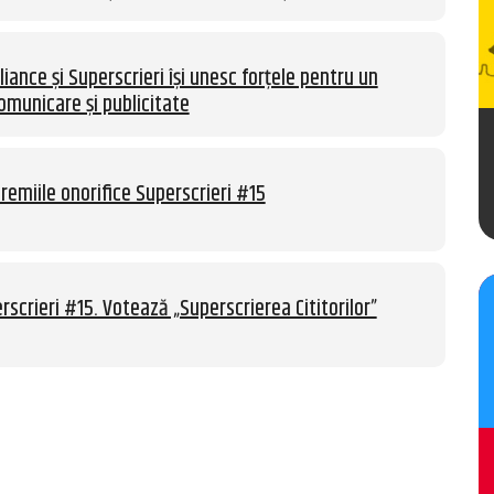
liance și Superscrieri își unesc forțele pentru un
omunicare și publicitate
remiile onorifice Superscrieri #15
rscrieri #15. Votează „Superscrierea Cititorilor”