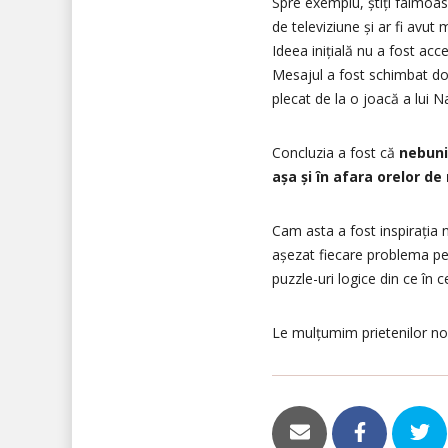
Spre exemplu, știți faimoa
de televiziune și ar fi avut
Ideea inițială nu a fost acc
Mesajul a fost schimbat do
plecat de la o joacă a lui 
Concluzia a fost că
nebuni
așa și în afara orelor d
Cam asta a fost inspirația 
așezat fiecare problema pe
puzzle-uri logice din ce în
Le mulțumim prietenilor no