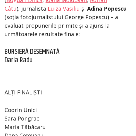
Câtu
), jurnalista
Luiza Vasiliu
și
Adina Popescu
(soția fotojurnalistului George Popescu) – a
evaluat propunerile primite și a ajuns la
următoarele rezultate finale:
BURSIERĂ DESEMNATĂ
Daria Radu
ALȚI FINALIȘTI
Codrin Unici
Sara Pongrac
Maria Tăbăcaru
Dana Coțovanu