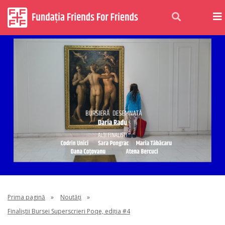
Prima pagină
»
Noutăți
»
Finaliștii Bursei Superscrieri Poqe, ediția #4