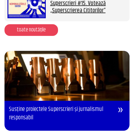
Superscrieri #15. Votează
„Superscrierea Cititorilor”
toate noutățile
Susține proiectele Superscrieri și jurnalismul
responsabil