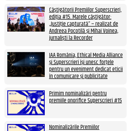
Câștigătorii Premiilor Superscrieri,
ediția #15. Marele câștigător:
„Justiție capturată” – realizat de
Andreea Pocotilă și Mihai Voinea,
jurnaliști la Recorder
IAA România, Ethical Media Alliance
și Superscrieri își unesc forțele
pentru un eveniment dedicat eticii
în comunicare și publicitate
Primim nominalizări pentru
premiile onorifice Superscrieri #15
Nominalizările Premiilor