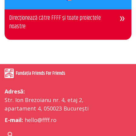
Direcționează către FFFF și toate proiectele
noastre
Adresă:
Str. Ion Brezoianu nr. 4, etaj 2,
apartament 4, 050023 București
E-mail:
hello@ffff.ro