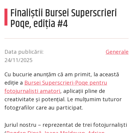
Finaliștii Bursei Superscrieri
Poqe, ediția #4
Data publicării:
Generale
24/11/2025
Cu bucurie anunțăm că am primit, la această
ediție a
Bursei Superscrieri-Poqe pentru
fotojurnaliști amatori
, aplicații pline de
creativitate și potențial. Le mulțumim tuturor
fotografilor care au participat.
Juriul nostru – reprezentat de trei fotojurnaliști
(
Bogdan Dincă
,
Ioana Moldovan
,
Adrian