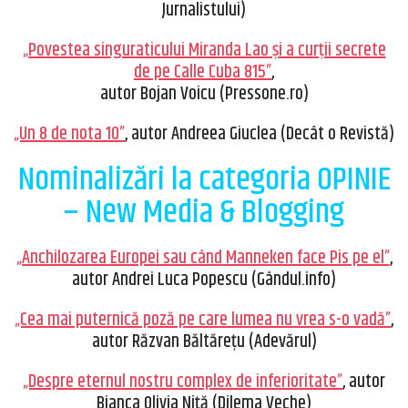
Jurnalistului)
„Povestea singuraticului Miranda Lao și a curții secrete
de pe Calle Cuba 815”
,
autor Bojan Voicu (Pressone.ro)
„Un 8 de nota 10”
, autor Andreea Giuclea (Decât o Revistă)
Nominalizări la categoria OPINIE
– New Media & Blogging
„Anchilozarea Europei sau când Manneken face Pis pe el”
,
autor Andrei Luca Popescu (Gândul.info)
„Cea mai puternică poză pe care lumea nu vrea s-o vadă”
,
autor Răzvan Băltărețu (Adevărul)
„Despre eternul nostru complex de inferioritate”
, autor
Bianca Olivia Niță (Dilema Veche)