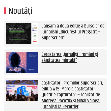
Noutăți
Lansăm a doua ediție a Burselor de
Jurnalism „Bucureștiul Pregătit –
Superscrieri”
Cercetarea „Jurnaliștii români și
sănătatea mintală”
Câștigătorii Premiilor Superscrieri,
ediția #15. Marele câștigător:
„Justiție capturată” – realizat de
Andreea Pocotilă și Mihai Voinea,
jurnaliști la Recorder