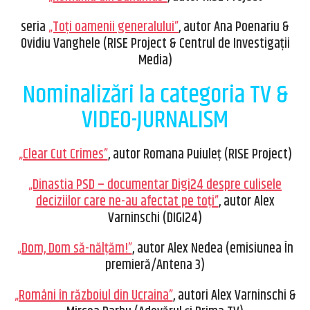
seria
„Toți oamenii generalului”
, autor Ana Poenariu &
Ovidiu Vanghele (RISE Project & Centrul de Investigații
Media)
Nominalizări la categoria TV &
VIDEO-JURNALISM
„Clear Cut Crimes”
, autor Romana Puiuleț (RISE Project)
„Dinastia PSD – documentar Digi24 despre culisele
deciziilor care ne-au afectat pe toți”
, autor Alex
Varninschi (DIGI24)
„Dom, Dom să-nălțăm!”
, autor Alex Nedea (emisiunea În
premieră/Antena 3)
„Români în războiul din Ucraina”
, autori Alex Varninschi &