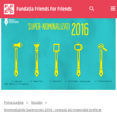
Prima pagină
»
Noutăți
»
Nominalizările Superscrieri 2016 – votează aici materialul preferat