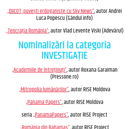
„DIICOT, poveşti erdoganiste cu Sky News”
, autor Andrei
Luca Popescu (Gândul.info)
„Teocrația România”
, autor Vlad Levente Viski (Adevărul)
Nominalizări la categoria
INVESTIGAȚIE
„Academiile de întreținuți”
, autor Roxana Garaiman
(Pressone.ro)
„Mitropolia lumânărilor”
, autor RISE Moldova
„Panama Papers”
, autor RISE Moldova
seria
„PanamaPapers”
, autor RISE Project
„România din Bahamas”
, autor RISE Project