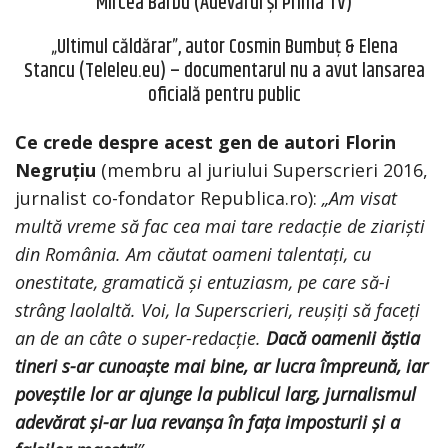
Mircea Barbu (Adevărul și Prima TV)
„Ultimul căldărar”, autor Cosmin Bumbuț & Elena
Stancu (Teleleu.eu) – documentarul nu a avut lansarea
oficială pentru public
Ce crede despre acest gen de autori Florin
Negruțiu
(membru al juriului Superscrieri 2016,
jurnalist co-fondator Republica.ro):
„Am visat
multă vreme să fac cea mai tare redacție de ziariști
din România. Am căutat oameni talentați, cu
onestitate, gramatică și entuziasm, pe care să-i
strâng laolaltă. Voi, la Superscrieri, reușiți să faceți
an de an câte o super-redacție.
Dacă oamenii ăștia
tineri s-ar cunoaște mai bine, ar lucra împreună, iar
poveștile lor ar ajunge la publicul larg, jurnalismul
adevărat și-ar lua revanșa în fața imposturii și a