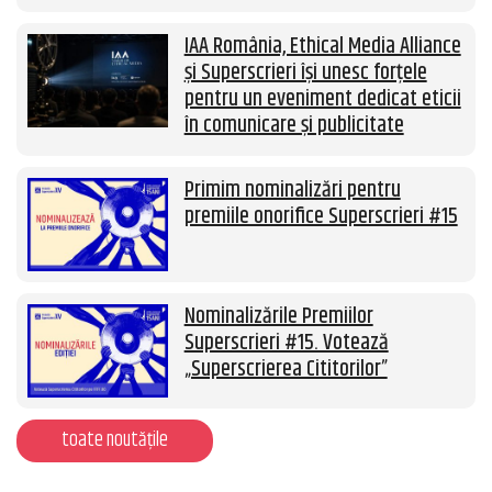
IAA România, Ethical Media Alliance
și Superscrieri își unesc forțele
pentru un eveniment dedicat eticii
în comunicare și publicitate
Primim nominalizări pentru
premiile onorifice Superscrieri #15
Nominalizările Premiilor
Superscrieri #15. Votează
„Superscrierea Cititorilor”
toate noutățile