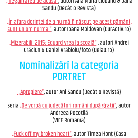
„Inegalitatea de acasă”
, autori Ana Maria Ciobanu & Oana
Sandu (Decât o Revistă)
„În afara dorinței de a nu mă fi născut pe acest pământ,
sunt un om normal”
, autor Ioana Moldovan (EurActiv.ro)
„Mizerabilii 2015: Eduard vrea la școală”
, autori Andrei
Crăciun & Daniel Vrăbioiu/foto (Dela0.ro)
Nominalizări la categoria
PORTRET
„Apropiere”
, autor Ani Sandu (Decât o Revistă)
seria
„De vorbă cu judecători români după gratii”
, autor
Andreea Pocotilă
(VICE România)
„Fuck off my broken heart”
, autor Timea Honț (Casa