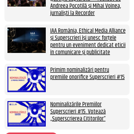
Andreea Pocotilă și Mihai Voinea,
jurnaliști la Recorder
IAA România, Ethical Media Alliance
și Superscrieri își unesc forțele
pentru un eveniment dedicat eticii
în comunicare și publicitate
Primim nominalizări pentru
premiile onorifice Superscrieri #15
Nominalizările Premiilor
Superscrieri #15. Votează
„Superscrierea Cititorilor”