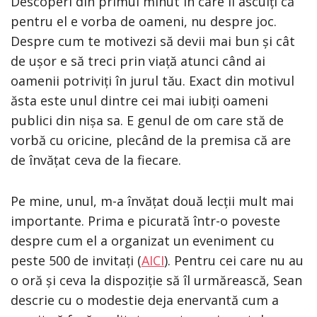
Descoperi din primul minut în care îl asculți că
pentru el e vorba de oameni, nu despre joc.
Despre cum te motivezi să devii mai bun și cât
de ușor e să treci prin viață atunci când ai
oamenii potriviți în jurul tău. Exact din motivul
ăsta este unul dintre cei mai iubiți oameni
publici din nișa sa. E genul de om care stă de
vorbă cu oricine, plecând de la premisa că are
de învățat ceva de la fiecare.
Pe mine, unul, m-a învățat două lecții mult mai
importante. Prima e picurată într-o poveste
despre cum el a organizat un eveniment cu
peste 500 de invitați (
AICI
). Pentru cei care nu au
o oră și ceva la dispoziție să îl urmărească, Sean
descrie cu o modestie deja enervantă cum a