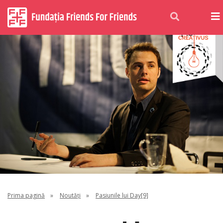
Prima pagină
»
Noutăți
»
Pasiunile lui Day[9]