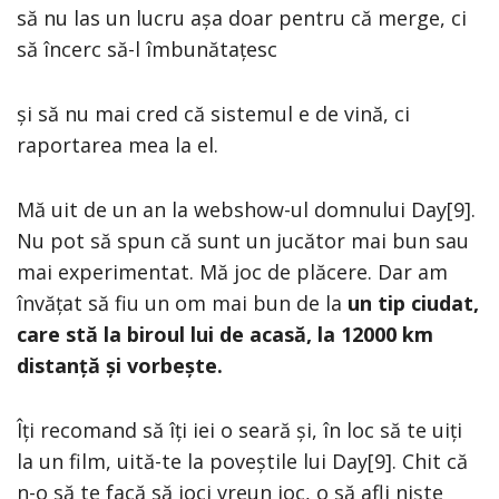
să nu las un lucru așa doar pentru că merge, ci
să încerc să-l îmbunătațesc
și să nu mai cred că sistemul e de vină, ci
raportarea mea la el.
Mă uit de un an la webshow-ul domnului Day[9].
Nu pot să spun că sunt un jucător mai bun sau
mai experimentat. Mă joc de plăcere. Dar am
învățat să fiu un om mai bun de la
un tip ciudat,
care stă la biroul lui de acasă, la 12000 km
distanță și vorbește.
Îți recomand să îți iei o seară și, în loc să te uiți
la un film, uită-te la poveștile lui Day[9]. Chit că
n-o să te facă să joci vreun joc, o să afli niște