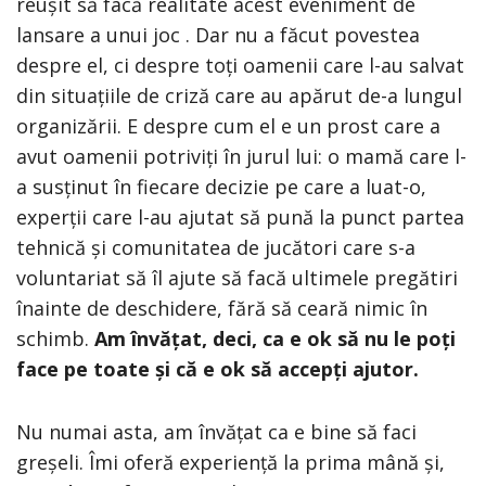
reușit să facă realitate acest eveniment de
lansare a unui joc . Dar nu a făcut povestea
despre el, ci despre toți oamenii care l-au salvat
din situațiile de criză care au apărut de-a lungul
organizării. E despre cum el e un prost care a
avut oamenii potriviți în jurul lui: o mamă care l-
a susținut în fiecare decizie pe care a luat-o,
experții care l-au ajutat să pună la punct partea
tehnică și comunitatea de jucători care s-a
voluntariat să îl ajute să facă ultimele pregătiri
înainte de deschidere, fără să ceară nimic în
schimb.
Am învățat, deci, ca e ok să nu le poți
face pe toate și că e ok să accepți ajutor.
Nu numai asta, am învățat ca e bine să faci
greșeli. Îmi oferă experiență la prima mână și,