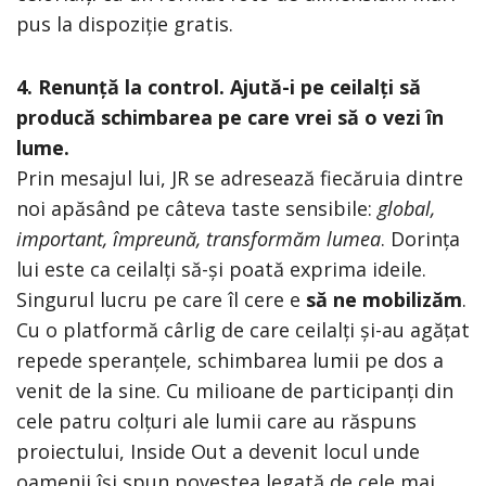
pus la dispoziție gratis.
4. Renunță la control. Ajută-i pe ceilalți să
producă schimbarea pe care vrei să o vezi în
lume.
Prin mesajul lui, JR se adresează fiecăruia dintre
noi apăsând pe câteva taste sensibile:
global,
important, împreună, transformăm lumea
. Dorința
lui este ca ceilalți să-și poată exprima ideile.
Singurul lucru pe care îl cere e
să ne mobilizăm
.
Cu o platformă cârlig de care ceilalți și-au agățat
repede speranțele, schimbarea lumii pe dos a
venit de la sine. Cu milioane de participanți din
cele patru colțuri ale lumii care au răspuns
proiectului, Inside Out a devenit locul unde
oamenii își spun povestea legată de cele mai