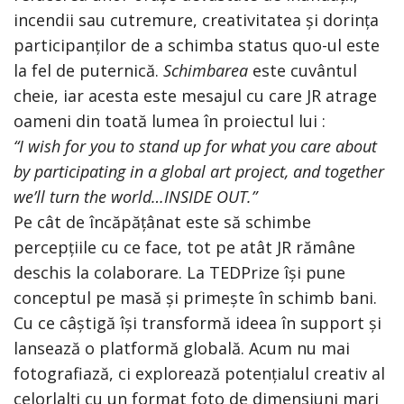
incendii sau cutremure, creativitatea și dorința
participanților de a schimba status quo-ul este
la fel de puternică.
Schimbarea
este cuvântul
cheie, iar acesta este mesajul cu care JR atrage
oameni din toată lumea în proiectul lui :
“I wish for you to stand up for what you care about
by participating in a global art project, and together
we’ll turn the world…INSIDE OUT.”
Pe cât de încăpățânat este să schimbe
percepțiile cu ce face, tot pe atât JR rămâne
deschis la colaborare. La TEDPrize își pune
conceptul pe masă și primește în schimb bani.
Cu ce câștigă își transformă ideea în support și
lansează o platformă globală. Acum nu mai
fotografiază, ci explorează potențialul creativ al
celorlalți cu un format foto de dimensiuni mari