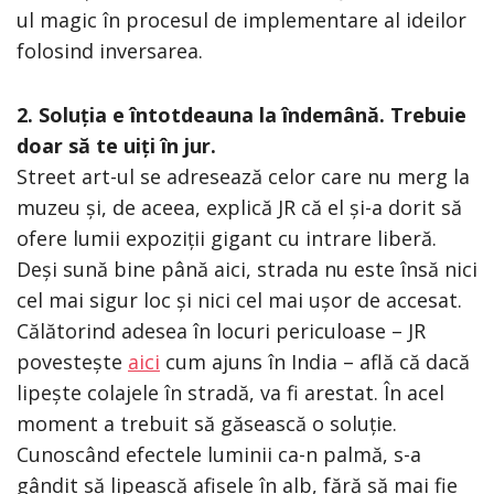
ul magic în procesul de implementare al ideilor
folosind inversarea.
2. Soluția e întotdeauna la îndemână. Trebuie
doar să te uiți în jur.
Street art-ul se adresează celor care nu merg la
muzeu și, de aceea, explică JR că el și-a dorit să
ofere lumii expoziții gigant cu intrare liberă.
Deși sună bine până aici, strada nu este însă nici
cel mai sigur loc și nici cel mai ușor de accesat.
Călătorind adesea în locuri periculoase – JR
povestește
aici
cum ajuns în India – află că dacă
lipește colajele în stradă, va fi arestat. În acel
moment a trebuit să găsească o soluție.
Cunoscând efectele luminii ca-n palmă, s-a
gândit să lipească afișele în alb, fără să mai fie