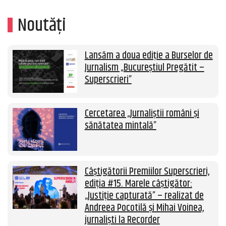
Noutăți
Lansăm a doua ediție a Burselor de
Jurnalism „Bucureștiul Pregătit –
Superscrieri”
Cercetarea „Jurnaliștii români și
sănătatea mintală”
Câștigătorii Premiilor Superscrieri,
ediția #15. Marele câștigător:
„Justiție capturată” – realizat de
Andreea Pocotilă și Mihai Voinea,
jurnaliști la Recorder