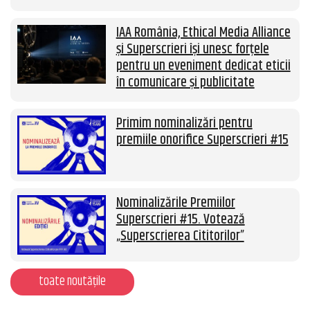
IAA România, Ethical Media Alliance
și Superscrieri își unesc forțele
pentru un eveniment dedicat eticii
în comunicare și publicitate
Primim nominalizări pentru
premiile onorifice Superscrieri #15
Nominalizările Premiilor
Superscrieri #15. Votează
„Superscrierea Cititorilor”
toate noutățile