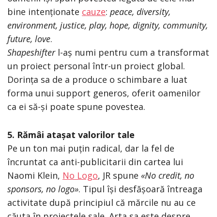
bine intenționate
cauze
:
peace, diversity,
environment, justice, play, hope, dignity, community,
future, love
.
Shapeshifter
l-aș numi pentru cum a transformat
un proiect personal într-un proiect global.
Dorința sa de a produce o schimbare a luat
forma unui support generos, oferit oamenilor
ca ei să-și poate spune povestea.
5. Rămâi atașat valorilor tale
Pe un ton mai puțin radical, dar la fel de
încruntat ca anti-publicitarii din cartea lui
Naomi Klein,
No Logo
, JR spune
«No credit, no
sponsors, no logo»
. Tipul își desfășoară întreaga
activitate după principiul că mărcile nu au ce
căuta în proiectele sale. Arta sa este despre